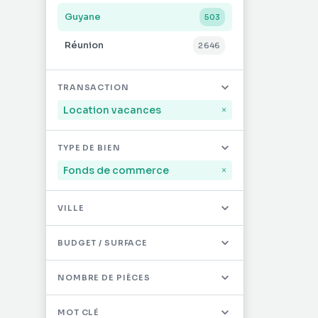
Guyane
503
Réunion
2 646
Mayotte
32
TRANSACTION
Saint-Martin
491
Location vacances
×
Saint-Barthélémy
12
TYPE DE BIEN
Autres DOM/TOM
0
Fonds de commerce
×
VILLE
BUDGET / SURFACE
NOMBRE DE PIÈCES
MOT CLÉ