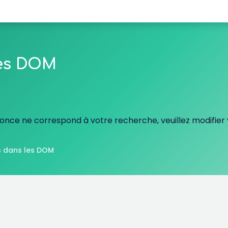
les DOM
nce ne correspond à votre recherche, veuillez modifier v
 dans les DOM