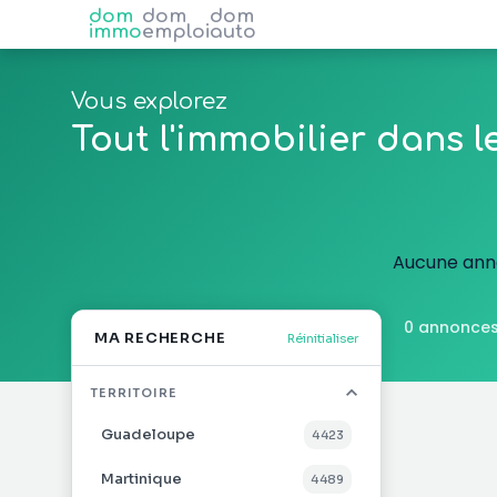
dom
dom
dom
immo
emploi
auto
Vous explorez
Tout l'immobilier dans 
Aucune anno
0 annonces
MA RECHERCHE
Réinitialiser
TERRITOIRE
Guadeloupe
4 423
Martinique
4 489