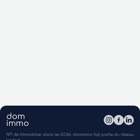
dom
immo
N°1 de l'immobilier dans les DOM, domimmo fait partie du réseau