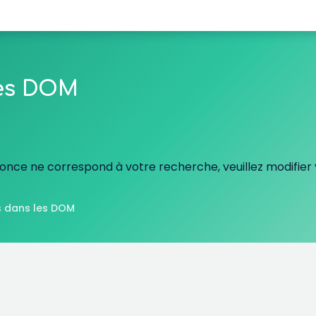
les DOM
nce ne correspond à votre recherche, veuillez modifier v
 dans les DOM