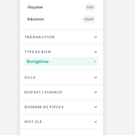
Guyane
503
Réunion
2 659
Mayotte
32
TRANSACTION
Saint-Martin
494
TYPE DE BIEN
Saint-Barthélémy
12
Bungalow
×
Autres DOM/TOM
0
VILLE
BUDGET / SURFACE
NOMBRE DE PIÈCES
MOT CLÉ