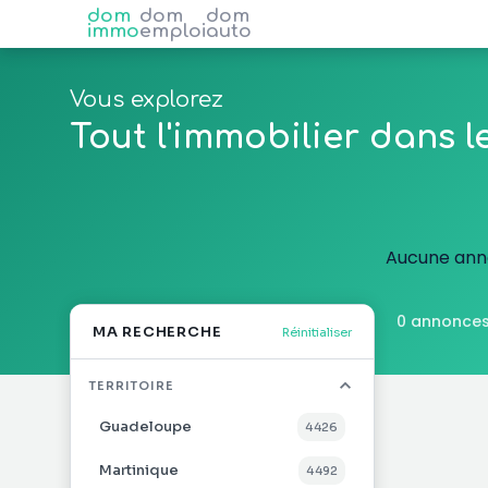
dom
dom
dom
immo
emploi
auto
Vous explorez
Tout l'immobilier dans 
Aucune anno
0 annonces
MA RECHERCHE
Réinitialiser
TERRITOIRE
Guadeloupe
4 426
Martinique
4 492