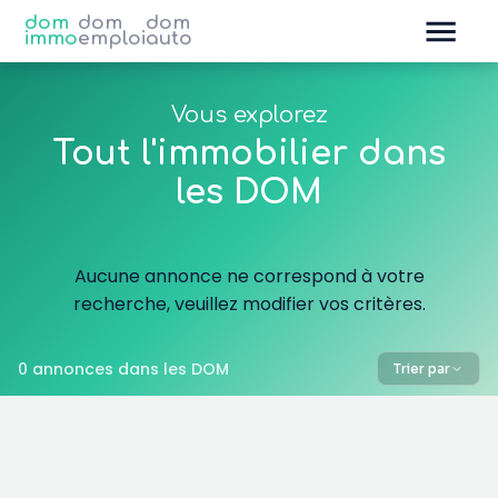
dom
dom
dom
immo
emploi
auto
Vous explorez
Tout l'immobilier dans
les DOM
Aucune annonce ne correspond à votre
recherche, veuillez modifier vos critères.
0 annonces dans les DOM
Trier par