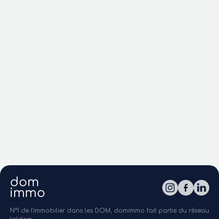
dom
immo
N°1 de l'immobilier dans les DOM, domimmo fait partie du réseau