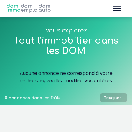
dom
dom
dom
immo
emploi
auto
Vous explorez
Tout l'immobilier dans
les DOM
Aucune annonce ne correspond à votre
recherche, veuillez modifier vos critères.
0 annonces dans les DOM
Trier par