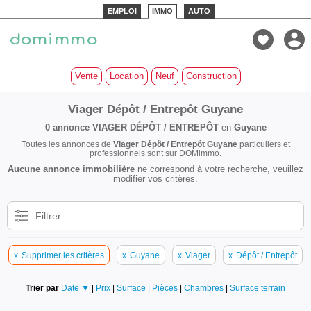
EMPLOI
IMMO
AUTO
Vente
Location
Neuf
Construction
Viager Dépôt / Entrepôt Guyane
0 annonce
VIAGER DÉPÔT / ENTREPÔT
en
Guyane
Toutes les annonces de
Viager Dépôt / Entrepôt Guyane
particuliers et
professionnels sont sur DOMimmo.
Aucune annonce immobilière
ne correspond à votre recherche, veuillez
modifier vos critères.
Filtrer
x
Supprimer les critères
x
Guyane
x
Viager
x
Dépôt / Entrepôt
Trier par
Date ▼
|
Prix
|
Surface
|
Pièces
|
Chambres
|
Surface terrain