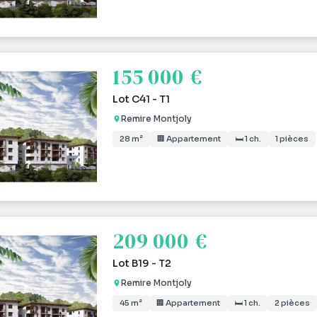
155 000 €
Lot C41 - T1
Remire Montjoly
28 m²
🏢 Appartement
🛏 1 ch.
1 pièces
209 000 €
Lot B19 - T2
Remire Montjoly
45 m²
🏢 Appartement
🛏 1 ch.
2 pièces