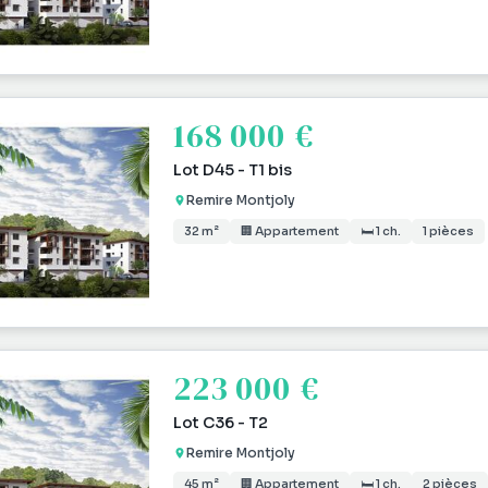
168 000 €
Lot D45 - T1 bis
Remire Montjoly
32 m²
🏢 Appartement
🛏 1 ch.
1 pièces
223 000 €
Lot C36 - T2
Remire Montjoly
45 m²
🏢 Appartement
🛏 1 ch.
2 pièces