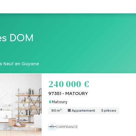
les DOM
s Neuf en Guyane
240 000 €
97351 - MATOURY
Matoury
80 m²
🏢 Appartement
3 pièces
CAPIFRANCE