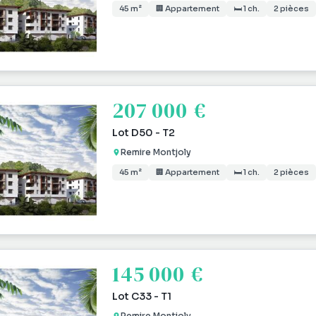
45 m²
🏢 Appartement
🛏 1 ch.
2 pièces
207 000 €
Lot D50 - T2
Remire Montjoly
45 m²
🏢 Appartement
🛏 1 ch.
2 pièces
145 000 €
Lot C33 - T1
Remire Montjoly