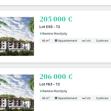
205 000 €
Lot E55 - T2
Remire Montjoly
45 m²
🏢 Appartement
🛏 1 ch.
2 pièces
206 000 €
Lot F63 - T2
Remire Montjoly
45 m²
🏢 Appartement
🛏 1 ch.
2 pièces