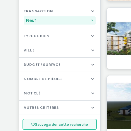
Mayotte
32
TRANSACTION
Saint-Martin
491
Neuf
×
Saint-Barthélémy
12
TYPE DE BIEN
Autres DOM/TOM
0
VILLE
BUDGET / SURFACE
NOMBRE DE PIÈCES
MOT CLÉ
AUTRES CRITÈRES
Sauvegarder cette recherche