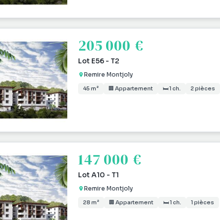
205 000 €
Lot E56 - T2
Remire Montjoly
45 m²
🏢 Appartement
🛏 1 ch.
2 pièces
147 000 €
Lot A10 - T1
Remire Montjoly
28 m²
🏢 Appartement
🛏 1 ch.
1 pièces