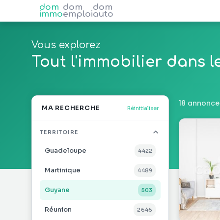
dom
dom
dom
immo
emploi
auto
Vous explorez
Tout l'immobilier dans 
18 annonce
MA RECHERCHE
Réinitialiser
TERRITOIRE
Guadeloupe
4 422
Martinique
4 489
Guyane
503
Réunion
2 646