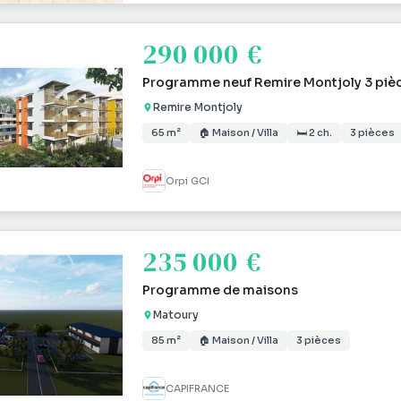
290 000 €
Programme neuf Remire Montjoly 3 piè
Remire Montjoly
65 m²
🏠 Maison / Villa
🛏 2 ch.
3 pièces
Orpi GCI
235 000 €
Programme de maisons
Matoury
85 m²
🏠 Maison / Villa
3 pièces
CAPIFRANCE