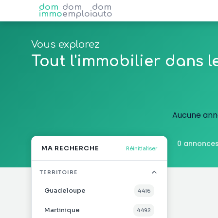
dom
dom
dom
immo
emploi
auto
Vous explorez
Tout l'immobilier dans 
Aucune anno
0 annonces
MA RECHERCHE
Réinitialiser
TERRITOIRE
Guadeloupe
4 416
Martinique
4 492