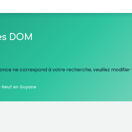
les DOM
nce ne correspond à votre recherche, veuillez modifier v
 Neuf en Guyane