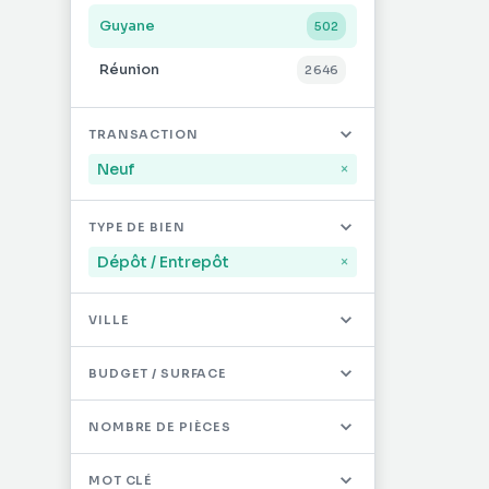
Guyane
502
Réunion
2 646
Mayotte
32
TRANSACTION
Saint-Martin
496
Neuf
×
Saint-Barthélémy
12
TYPE DE BIEN
Autres DOM/TOM
0
Dépôt / Entrepôt
×
VILLE
BUDGET / SURFACE
NOMBRE DE PIÈCES
MOT CLÉ