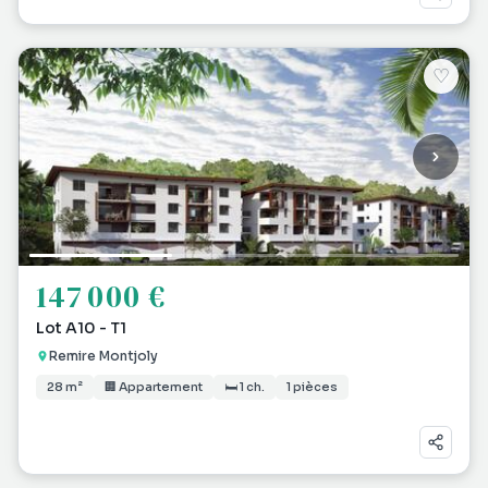
♡
147 000 €
Lot A10 - T1
Remire Montjoly
28 m²
🏢 Appartement
🛏 1 ch.
1 pièces