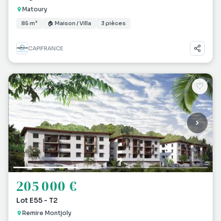
Matoury
85 m²
🏠 Maison / Villa
3 pièces
CAPIFRANCE
♡
205 000 €
Lot E55 - T2
Remire Montjoly