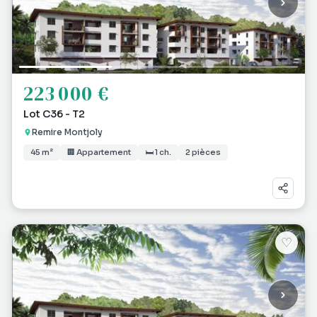
223 000 €
Lot C36 - T2
Remire Montjoly
45 m²
🏢 Appartement
🛏 1 ch.
2 pièces
♡