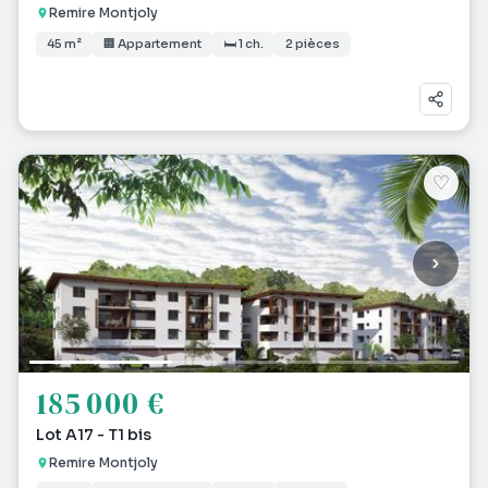
Remire Montjoly
45 m²
🏢 Appartement
🛏 1 ch.
2 pièces
♡
185 000 €
Lot A17 - T1 bis
Remire Montjoly