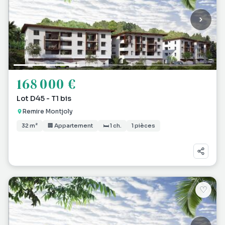
168 000 €
Lot D45 - T1 bis
Remire Montjoly
32 m²
🏢 Appartement
🛏 1 ch.
1 pièces
♡