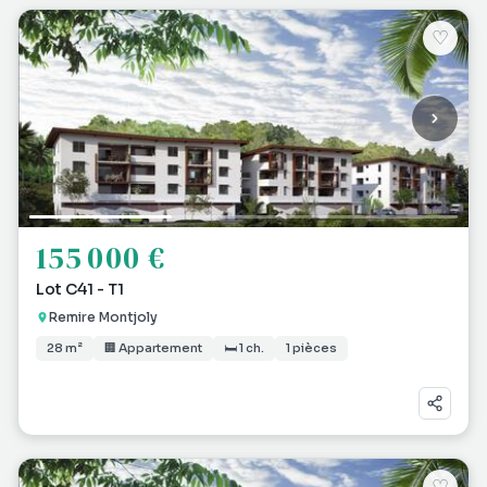
♡
155 000 €
Lot C41 - T1
Remire Montjoly
28 m²
🏢 Appartement
🛏 1 ch.
1 pièces