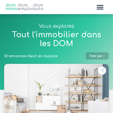
dom
dom
dom
immo
emploi
auto
Vous explorez
Tout l'immobilier dans
les DOM
18 annonces Neuf en Guyane
Trier par
♡