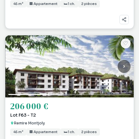
45 m²
🏢 Appartement
🛏 1 ch.
2 pièces
♡
206 000 €
Lot F63 - T2
Remire Montjoly
45 m²
🏢 Appartement
🛏 1 ch.
2 pièces