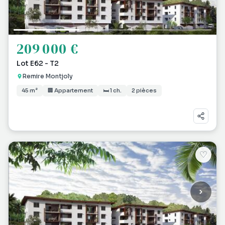
209 000 €
Lot E62 - T2
Remire Montjoly
45 m²
🏢 Appartement
🛏 1 ch.
2 pièces
♡