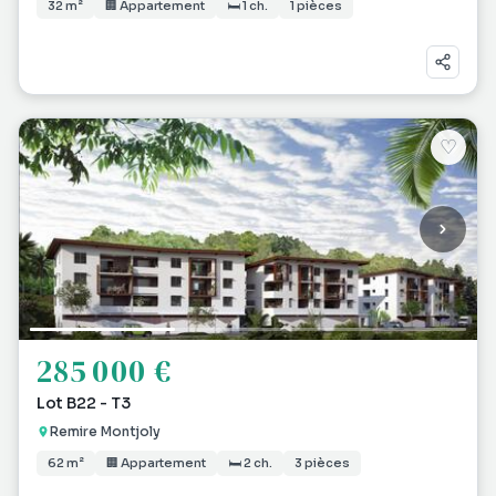
32 m²
🏢 Appartement
🛏 1 ch.
1 pièces
♡
285 000 €
Lot B22 - T3
Remire Montjoly
62 m²
🏢 Appartement
🛏 2 ch.
3 pièces