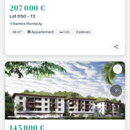
207 000 €
Lot D50 - T2
Remire Montjoly
45 m²
🏢 Appartement
🛏 1 ch.
2 pièces
♡
145 000 €