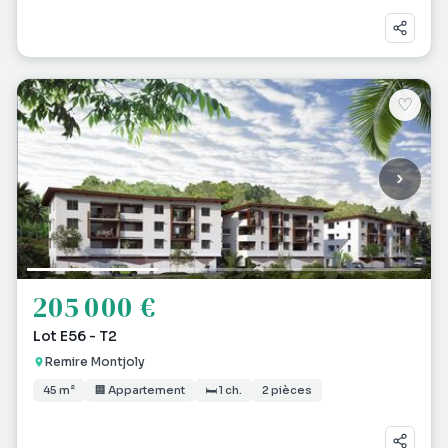
♡
205 000 €
Lot E56 - T2
Remire Montjoly
45 m²
🏢 Appartement
🛏 1 ch.
2 pièces