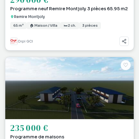
Programme neuf Remire Montjoly 3 pièces 65.95 m2
Remire Montjoly
65 m²
🏠 Maison / Villa
🛏 2 ch.
3 pièces
Orpi GCI
♡
235 000 €
Programme de maisons