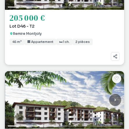
205 000 €
Lot D46 - T2
Remire Montjoly
45 m²
🏢 Appartement
🛏 1 ch.
2 pièces
♡