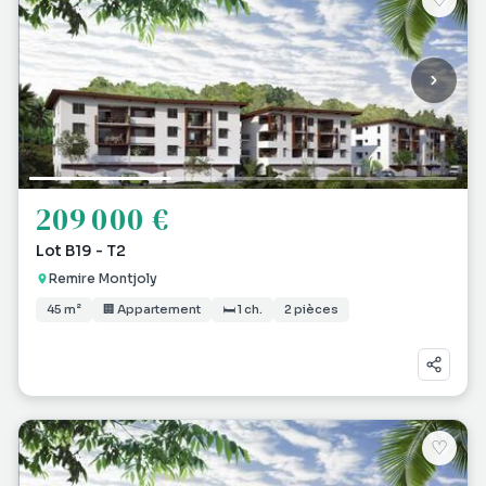
♡
209 000 €
Lot B19 - T2
Remire Montjoly
45 m²
🏢 Appartement
🛏 1 ch.
2 pièces
♡