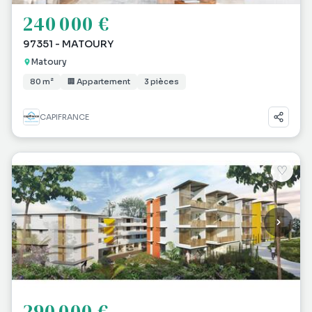
240 000 €
97351 - MATOURY
Matoury
80 m²
🏢 Appartement
3 pièces
CAPIFRANCE
♡
290 000 €