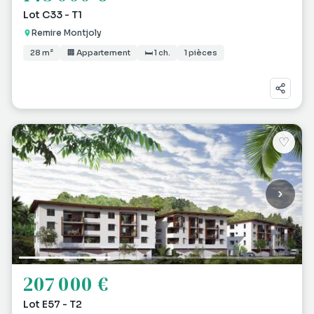
Lot C33 - T1
Remire Montjoly
28 m²
🏢 Appartement
🛏 1 ch.
1 pièces
♡
207 000 €
Lot E57 - T2