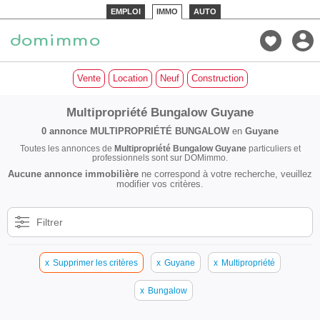
EMPLOI
IMMO
AUTO
Vente
Location
Neuf
Construction
Multipropriété Bungalow Guyane
0 annonce
MULTIPROPRIÉTÉ BUNGALOW
en
Guyane
Toutes les annonces de
Multipropriété Bungalow Guyane
particuliers et
professionnels sont sur DOMimmo.
Aucune annonce immobilière
ne correspond à votre recherche, veuillez
modifier vos critères.
Filtrer
x
Supprimer les critères
x
Guyane
x
Multipropriété
x
Bungalow