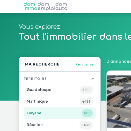
dom
dom
dom
immo
emploi
auto
Vous explorez
Tout l'immobilier dans 
2 annonces
MA RECHERCHE
Réinitialiser
TERRITOIRE
Guadeloupe
4 422
Martinique
4 489
Guyane
503
Réunion
2 646