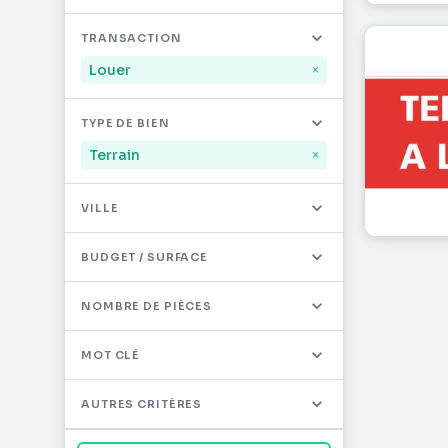
Mayotte
32
TRANSACTION
Saint-Martin
491
Louer
×
Saint-Barthélémy
12
TYPE DE BIEN
Autres DOM/TOM
0
Terrain
×
VILLE
BUDGET / SURFACE
NOMBRE DE PIÈCES
MOT CLÉ
AUTRES CRITÈRES