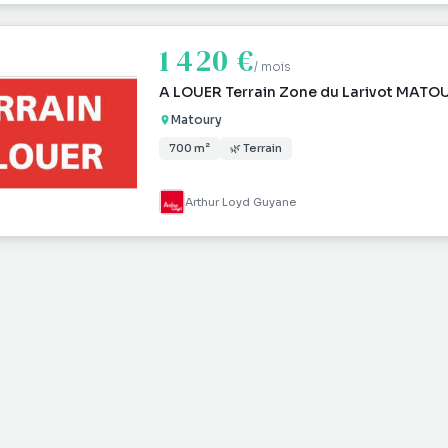
1 420 €
/ mois
A LOUER Terrain Zone du Larivot MATO
Matoury
700 m²
🌿 Terrain
Arthur Loyd Guyane