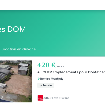
les DOM
 Location en Guyane
420 €
/ mois
A LOUER Emplacements pour Container
Remire Montjoly
🌿 Terrain
Arthur Loyd Guyane