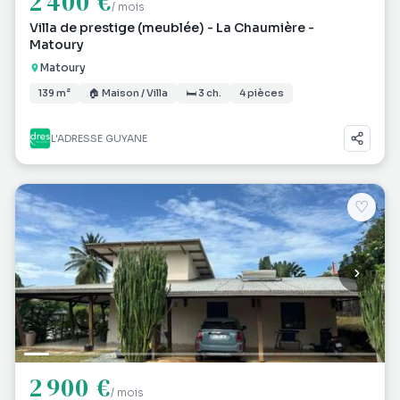
2 400 €
/ mois
Villa de prestige (meublée) - La Chaumière -
Matoury
Matoury
139 m²
🏠 Maison / Villa
🛏 3 ch.
4 pièces
L'ADRESSE GUYANE
♡
2 900 €
/ mois