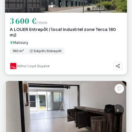
3 600 €
/ mois
A LOUER Entrepôt / local industriel zone Terca 180
m2
Matoury
180 m²
📦 Dépôt / Entrepôt
Arthur Loyd Guyane
♡