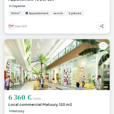
Cayenne
104 m²
🏢 Appartement
🛏 4 ch.
5 pièces
Orpi GCI
♡
6 360 €
/ mois
Local commercial Matoury 120 m2
Matoury