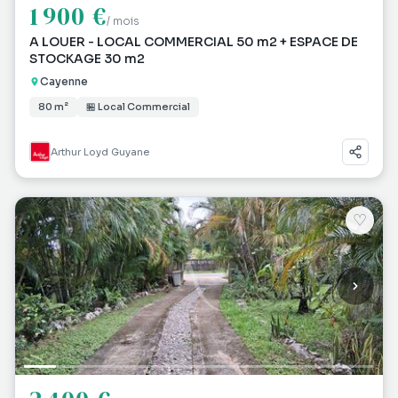
1 900 €
/ mois
A LOUER - LOCAL COMMERCIAL 50 m2 + ESPACE DE
STOCKAGE 30 m2
Cayenne
80 m²
🏪 Local Commercial
Arthur Loyd Guyane
♡