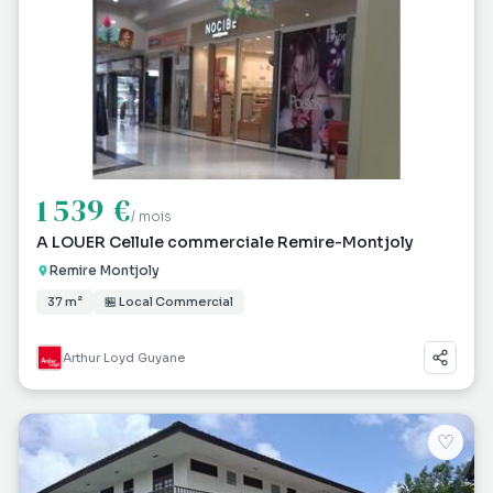
1 539 €
/ mois
A LOUER Cellule commerciale Remire-Montjoly
Remire Montjoly
37 m²
🏪 Local Commercial
Arthur Loyd Guyane
♡