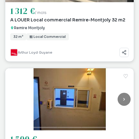
1 312 €
/ mois
A LOUER Local commercial Remire-Montjoly 32 m2
Remire Montjoly
32 m²
🏪 Local Commercial
Arthur Loyd Guyane
♡