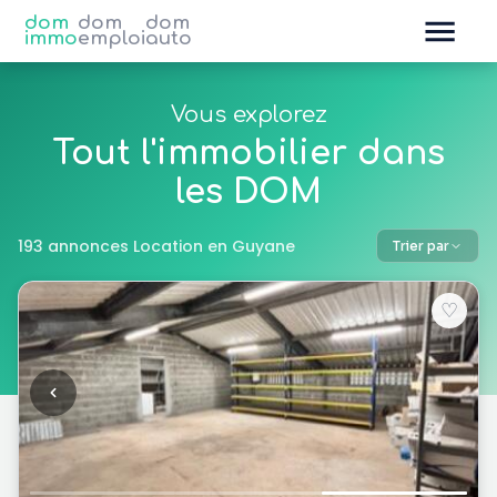
dom
dom
dom
immo
emploi
auto
Vous explorez
Tout l'immobilier dans
les DOM
193 annonces Location en Guyane
Trier par
♡