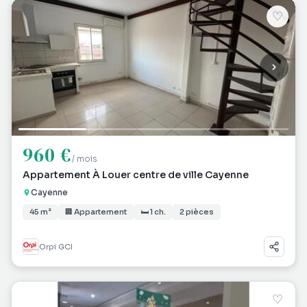
♡
960 €
/ mois
Appartement À Louer centre de ville Cayenne
Cayenne
45 m²
🏢 Appartement
🛏 1 ch.
2 pièces
Orpi GCI
♡