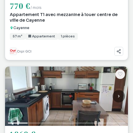
770 €
/ mois
Appartement T1 avec mezzanine à louer centre de
ville de Cayenne
Cayenne
57 m²
🏢 Appartement
1 pièces
Orpi GCI
♡