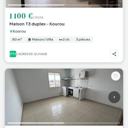
1 100 €
/ mois
Maison T3 duplex - Kourou
Kourou
80 m²
🏠 Maison / Villa
🛏 2 ch.
3 pièces
L'ADRESSE GUYANE
♡