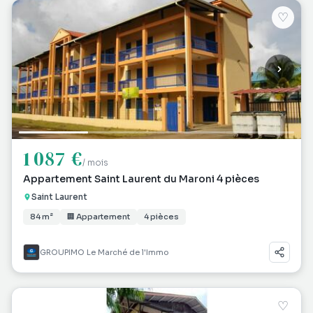
♡
1 087 €
/ mois
Appartement Saint Laurent du Maroni 4 pièces
Saint Laurent
84 m²
🏢 Appartement
4 pièces
GROUPIMO Le Marché de l'Immo
♡