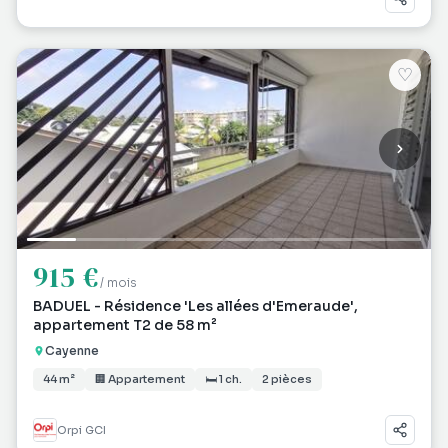
♡
915 €
/ mois
BADUEL - Résidence 'Les allées d'Emeraude',
appartement T2 de 58 m²
Cayenne
44 m²
🏢 Appartement
🛏 1 ch.
2 pièces
Orpi GCI