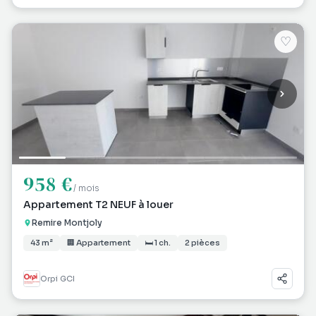
♡
958 €
/ mois
Appartement T2 NEUF à louer
Remire Montjoly
43 m²
🏢 Appartement
🛏 1 ch.
2 pièces
Orpi GCI