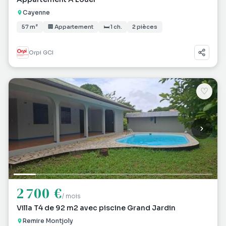
Cayenne
57 m²
🏢 Appartement
🛏 1 ch.
2 pièces
Orpi GCI
♡
2 700 €
/ mois
Villa T4 de 92 m2 avec piscine Grand Jardin
Remire Montjoly