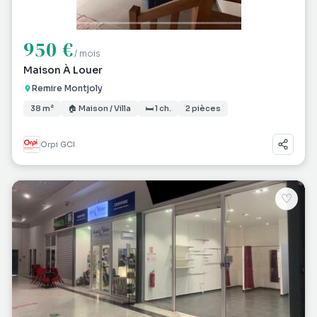
950 €
/ mois
Maison À Louer
Remire Montjoly
38 m²
🏠 Maison / Villa
🛏 1 ch.
2 pièces
Orpi GCI
♡