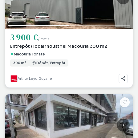
3 900 €
/ mois
Entrepôt / local industriel Macouria 300 m2
Macouria Tonate
300 m²
📦 Dépôt / Entrepôt
Arthur Loyd Guyane
♡