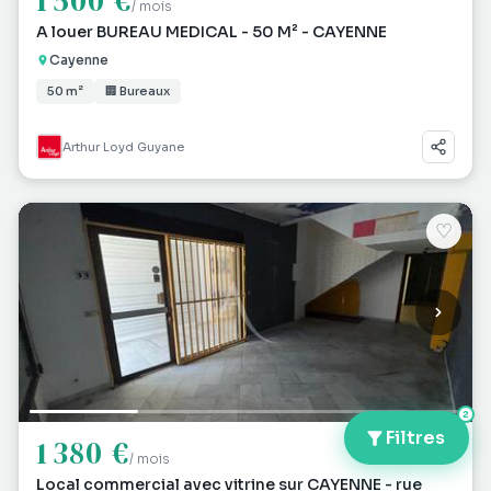
1 500 €
/ mois
A louer BUREAU MEDICAL - 50 M² - CAYENNE
Cayenne
50 m²
🏢 Bureaux
Arthur Loyd Guyane
♡
2
Filtres
1 380 €
/ mois
Local commercial avec vitrine sur CAYENNE - rue