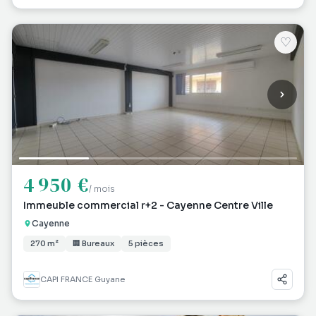
♡
4 950 €
/ mois
Immeuble commercial r+2 - Cayenne Centre Ville
Cayenne
270 m²
🏢 Bureaux
5 pièces
CAPI FRANCE Guyane