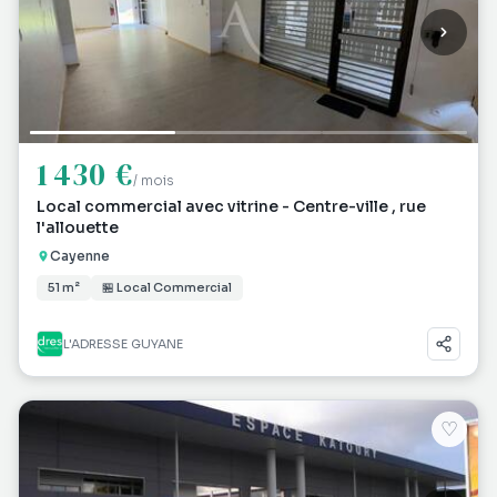
1 430 €
/ mois
Local commercial avec vitrine - Centre-ville , rue
l'allouette
Cayenne
51 m²
🏪 Local Commercial
L'ADRESSE GUYANE
♡