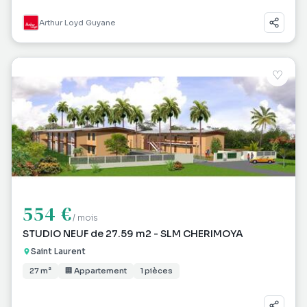
Arthur Loyd Guyane
♡
554 €
/ mois
STUDIO NEUF de 27.59 m2 - SLM CHERIMOYA
Saint Laurent
27 m²
🏢 Appartement
1 pièces