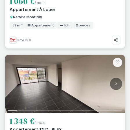
1 060 €
/ mois
Appartement À Louer
Remire Montjoly
39 m²
🏢 Appartement
🛏 1 ch.
2 pièces
Orpi GCI
♡
1 348 €
/ mois
Appartement T5 DUPLEX