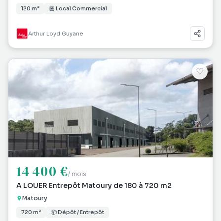
120 m²
🏪 Local Commercial
Arthur Loyd Guyane
♡
14 400 €
/ mois
A LOUER Entrepôt Matoury de 180 à 720 m2
Matoury
720 m²
📦 Dépôt / Entrepôt