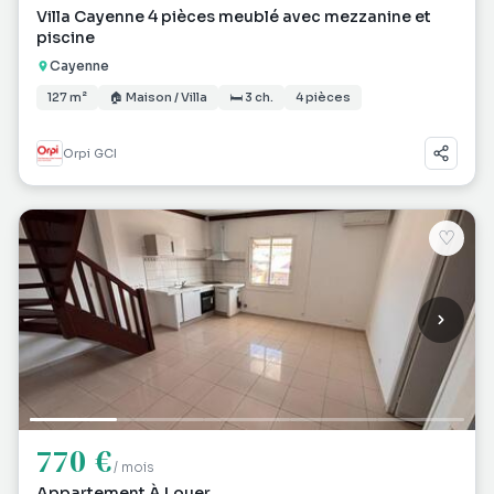
Villa Cayenne 4 pièces meublé avec mezzanine et
piscine
Cayenne
127 m²
🏠 Maison / Villa
🛏 3 ch.
4 pièces
Orpi GCI
♡
770 €
/ mois
Appartement À Louer