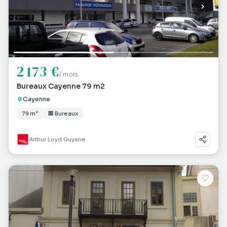
2 173 €
/ mois
Bureaux Cayenne 79 m2
Cayenne
79 m²
🏢 Bureaux
Arthur Loyd Guyane
♡