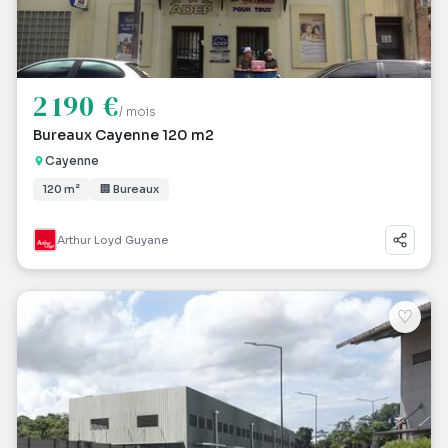
2 190 €
/ mois
Bureaux Cayenne 120 m2
Cayenne
120 m²
🏢 Bureaux
Arthur Loyd Guyane
♡