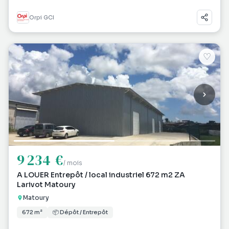
Orpi GCI
♡
9 234 €
/ mois
A LOUER Entrepôt / local industriel 672 m2 ZA
Larivot Matoury
Matoury
672 m²
📦 Dépôt / Entrepôt