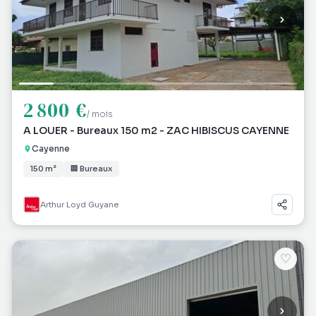
2 800 €
/ mois
A LOUER - Bureaux 150 m2 - ZAC HIBISCUS CAYENNE
Cayenne
150 m²
🏢 Bureaux
Arthur Loyd Guyane
♡