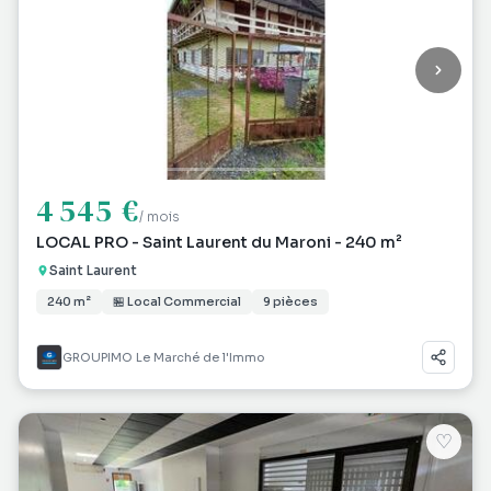
4 545 €
/ mois
LOCAL PRO - Saint Laurent du Maroni - 240 m²
Saint Laurent
240 m²
🏪 Local Commercial
9 pièces
GROUPIMO Le Marché de l'Immo
♡