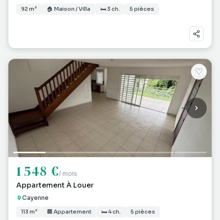
92 m²
🏠 Maison / Villa
🛏 3 ch.
5 pièces
♡
1 548 €
/ mois
Appartement À Louer
Cayenne
113 m²
🏢 Appartement
🛏 4 ch.
5 pièces