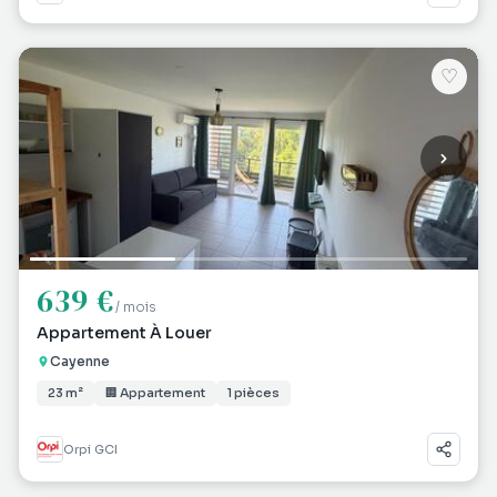
♡
639 €
/ mois
Appartement À Louer
Cayenne
23 m²
🏢 Appartement
1 pièces
Orpi GCI