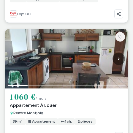
Orpi GCI
♡
1 060 €
/ mois
Appartement À Louer
Remire Montjoly
39 m²
🏢 Appartement
🛏 1 ch.
2 pièces