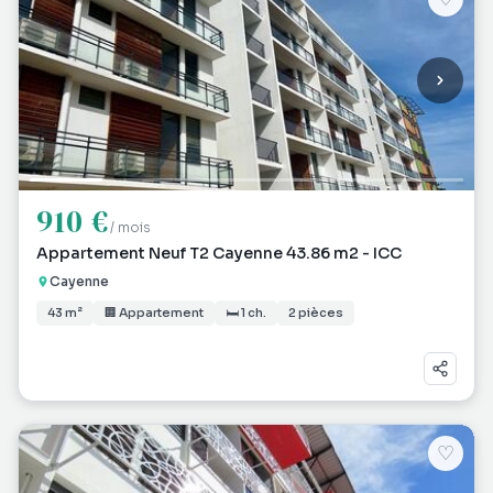
910 €
/ mois
Appartement Neuf T2 Cayenne 43.86 m2 - ICC
Cayenne
43 m²
🏢 Appartement
🛏 1 ch.
2 pièces
♡