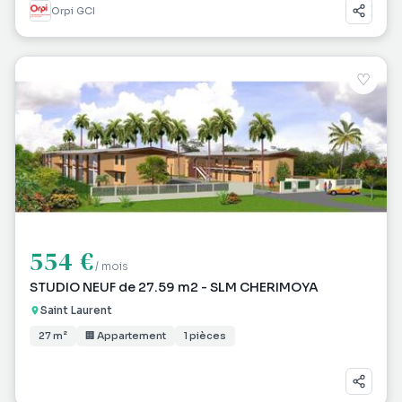
Orpi GCI
♡
554 €
/ mois
STUDIO NEUF de 27.59 m2 - SLM CHERIMOYA
Saint Laurent
27 m²
🏢 Appartement
1 pièces