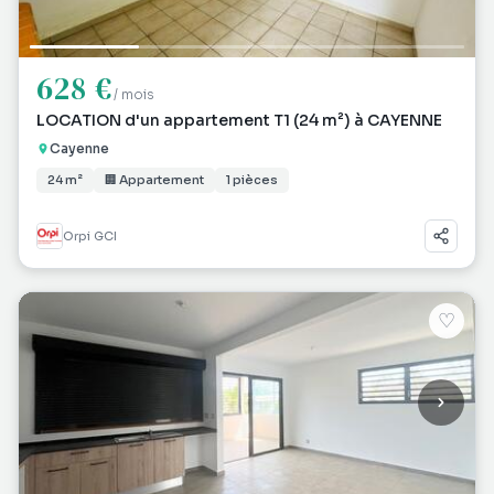
628 €
/ mois
LOCATION d'un appartement T1 (24 m²) à CAYENNE
Cayenne
24 m²
🏢 Appartement
1 pièces
Orpi GCI
♡