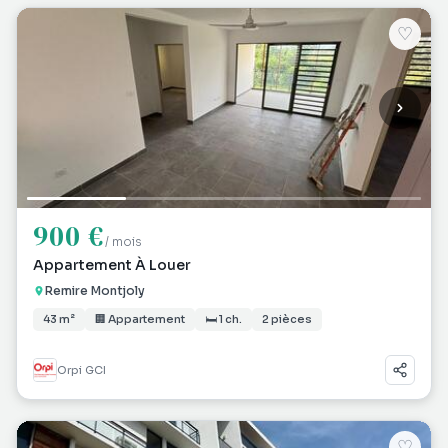
♡
900 €
/ mois
Appartement À Louer
Remire Montjoly
43 m²
🏢 Appartement
🛏 1 ch.
2 pièces
Orpi GCI
♡