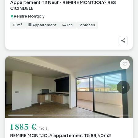
Appartement T2 Neuf - REMIRE MONTJOLY- RES
CICINDELE
Remire Montjoly
51 m²
🏢 Appartement
🛏 1 ch.
2 pièces
♡
1 885 €
/ mois
REMIRE MONTJOLY appartement T5 89,40m2