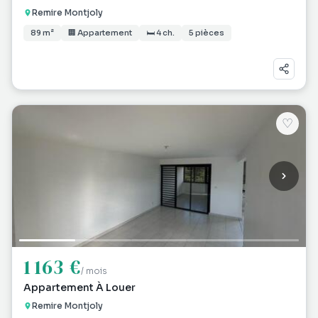
Remire Montjoly
89 m²
🏢 Appartement
🛏 4 ch.
5 pièces
♡
1 163 €
/ mois
Appartement À Louer
Remire Montjoly