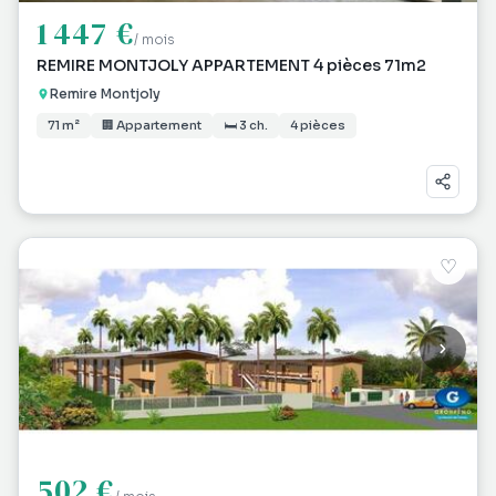
1 447 €
/ mois
REMIRE MONTJOLY APPARTEMENT 4 pièces 71m2
Remire Montjoly
71 m²
🏢 Appartement
🛏 3 ch.
4 pièces
♡
502 €