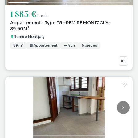
1 885 €
/ mois
Appartement - Type T5 - REMIRE MONTJOLY -
89.50M²
Remire Montjoly
89 m²
🏢 Appartement
🛏 4 ch.
5 pièces
♡