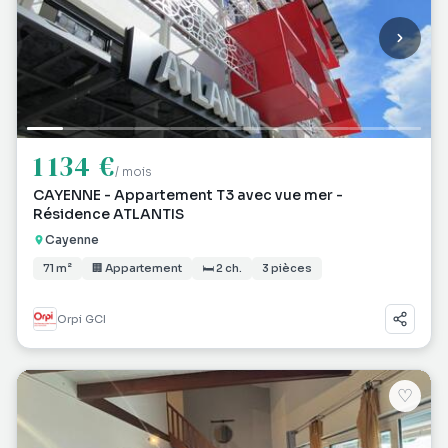
1 134 €
/ mois
CAYENNE - Appartement T3 avec vue mer -
Résidence ATLANTIS
Cayenne
71 m²
🏢 Appartement
🛏 2 ch.
3 pièces
Orpi GCI
♡