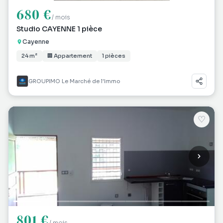
680 €
/ mois
Studio CAYENNE 1 pièce
Cayenne
24 m²
🏢 Appartement
1 pièces
GROUPIMO Le Marché de l'Immo
♡
801 €
/ mois