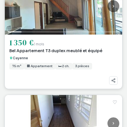
1 350 €
/ mois
Bel Appartement T3 duplex meublé et équipé
Cayenne
75 m²
🏢 Appartement
🛏 2 ch.
3 pièces
♡