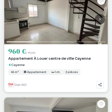
♡
960 €
/ mois
Appartement À Louer centre de ville Cayenne
Cayenne
45 m²
🏢 Appartement
🛏 1 ch.
2 pièces
Orpi GCI
♡