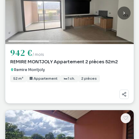
942 €
/ mois
REMIRE MONTJOLY Appartement 2 pièces 52m2
Remire Montjoly
52 m²
🏢 Appartement
🛏 1 ch.
2 pièces
♡