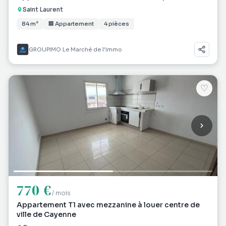
Saint Laurent
84 m²
🏢 Appartement
4 pièces
GROUPIMO Le Marché de l'Immo
♡
770 €
/ mois
Appartement T1 avec mezzanine à louer centre de
ville de Cayenne