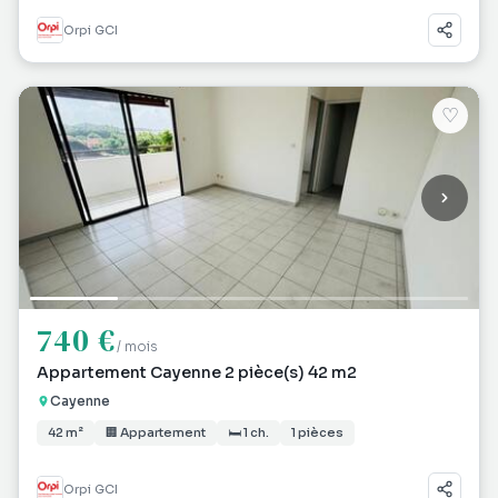
Orpi GCI
♡
740 €
/ mois
Appartement Cayenne 2 pièce(s) 42 m2
Cayenne
42 m²
🏢 Appartement
🛏 1 ch.
1 pièces
Orpi GCI