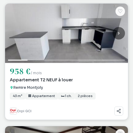
♡
958 €
/ mois
Appartement T2 NEUF à louer
Remire Montjoly
43 m²
🏢 Appartement
🛏 1 ch.
2 pièces
Orpi GCI