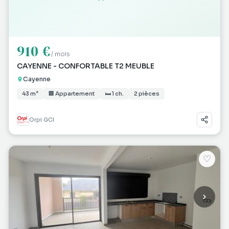
910 €
/ mois
CAYENNE - CONFORTABLE T2 MEUBLE
Cayenne
43 m²
🏢 Appartement
🛏 1 ch.
2 pièces
Orpi GCI
♡