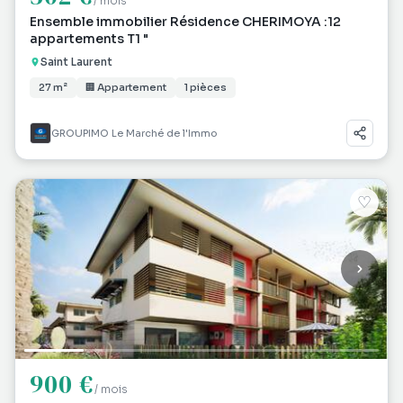
/ mois
Ensemble immobilier Résidence CHERIMOYA :12
appartements T1 "
Saint Laurent
27 m²
🏢 Appartement
1 pièces
GROUPIMO Le Marché de l'Immo
♡
900 €
/ mois