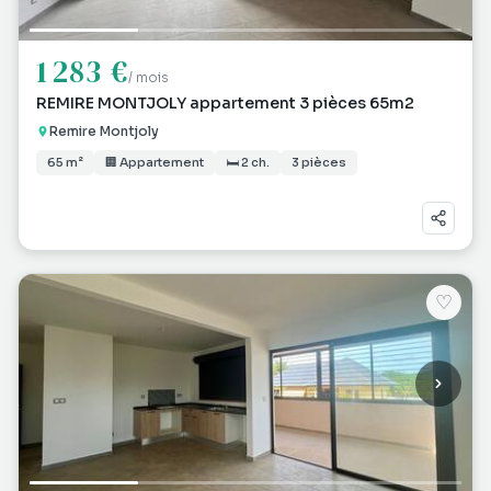
1 283 €
/ mois
REMIRE MONTJOLY appartement 3 pièces 65m2
Remire Montjoly
65 m²
🏢 Appartement
🛏 2 ch.
3 pièces
♡