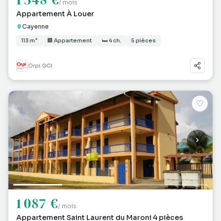
/ mois
Appartement À Louer
Cayenne
113 m²
🏢 Appartement
🛏 4 ch.
5 pièces
Orpi GCI
♡
1 087 €
/ mois
Appartement Saint Laurent du Maroni 4 pièces