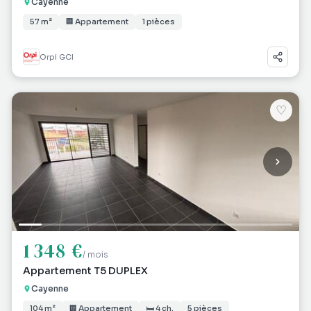
Cayenne
57 m²
🏢 Appartement
1 pièces
Orpi GCI
♡
1 348 €
/ mois
Appartement T5 DUPLEX
Cayenne
104 m²
🏢 Appartement
🛏 4 ch.
5 pièces