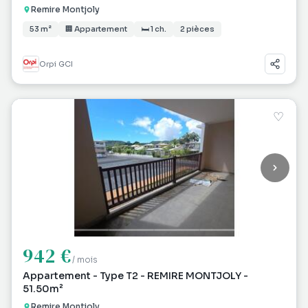
Remire Montjoly
53 m²
🏢 Appartement
🛏 1 ch.
2 pièces
Orpi GCI
♡
942 €
/ mois
Appartement - Type T2 - REMIRE MONTJOLY -
51.50m²
Remire Montjoly