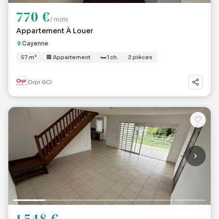
770 €
/ mois
Appartement À Louer
Cayenne
57 m²
🏢 Appartement
🛏 1 ch.
2 pièces
Orpi GCI
♡
1 548 €