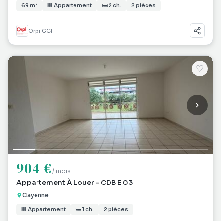
69 m²
🏢 Appartement
🛏 2 ch.
2 pièces
Orpi GCI
♡
904 €
/ mois
Appartement À Louer - CDB E 03
Cayenne
🏢 Appartement
🛏 1 ch.
2 pièces