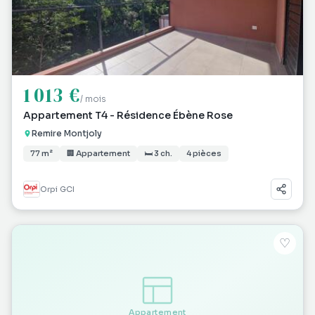
1 013 €
/ mois
Appartement T4 - Résidence Ébène Rose
Remire Montjoly
77 m²
🏢 Appartement
🛏 3 ch.
4 pièces
Orpi GCI
♡
Appartement