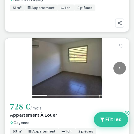
51 m²
🏢 Appartement
🛏 1 ch.
2 pièces
♡
728 €
/ mois
3
Appartement À Louer
Filtres
Cayenne
53 m²
🏢 Appartement
🛏 1 ch.
2 pièces