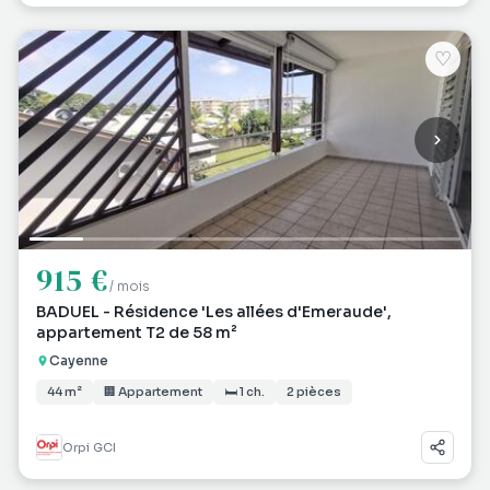
♡
915 €
/ mois
BADUEL - Résidence 'Les allées d'Emeraude',
appartement T2 de 58 m²
Cayenne
44 m²
🏢 Appartement
🛏 1 ch.
2 pièces
Orpi GCI