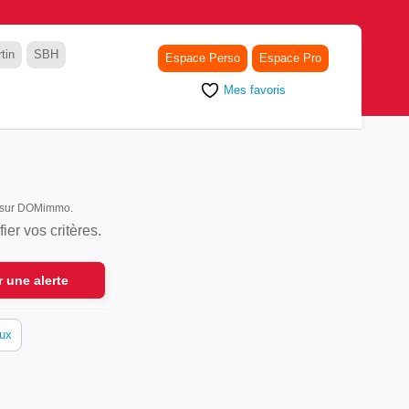
tin
SBH
Espace Perso
Espace Pro
Mes favoris
nt sur DOMimmo.
er vos critères.
r une alerte
ux