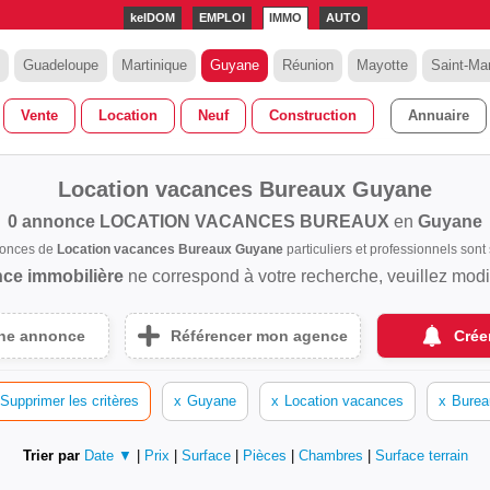
kelDOM
EMPLOI
IMMO
AUTO
Guadeloupe
Martinique
Guyane
Réunion
Mayotte
Saint-Mar
Vente
Location
Neuf
Construction
Annuaire
Location vacances Bureaux Guyane
0 annonce
LOCATION VACANCES BUREAUX
en
Guyane
nonces de
Location vacances Bureaux Guyane
particuliers et professionnels so
ce immobilière
ne correspond à votre recherche, veuillez modifi
une annonce
Référencer mon agence
Crée
Supprimer les critères
x
Guyane
x
Location vacances
x
Burea
Trier par
Date ▼
|
Prix
|
Surface
|
Pièces
|
Chambres
|
Surface terrain