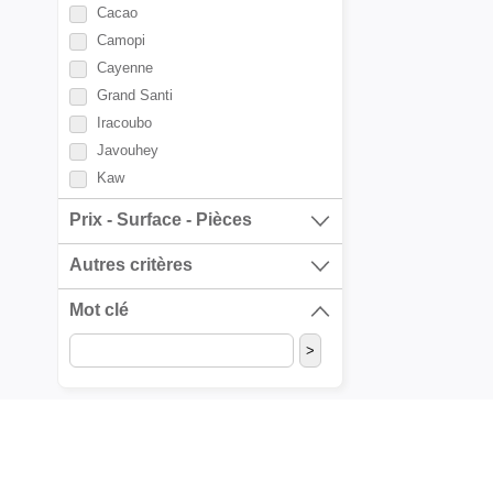
Cacao
Camopi
Cayenne
Grand Santi
Iracoubo
Javouhey
Kaw
Kourou
Prix - Surface - Pièces
Macouria Tonate
Mana
Autres critères
Maripasoula
Mot clé
Matoury
Montsinery
Ouanary
Regina
Remire Montjoly
Roura
Saint Elie