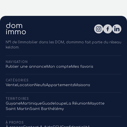
dom
immo
N°1 de l'immobilier dans les DOM, domimmo fait partie du réseau
keldom.
NAVIGATION
Publier une annonce
Mon compte
Mes favoris
CATÉGORIES
Vente
Location
Neufs
Appartements
Maisons
TERRITOIRES
Guyane
Martinique
Guadeloupe
La Réunion
Mayotte
Saint Martin
Saint Barthélémy
À PROPOS