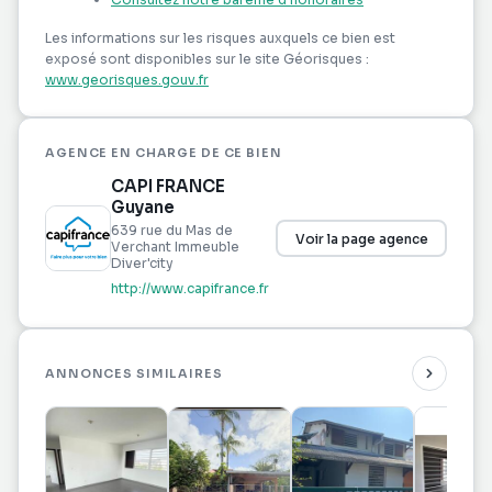
Les informations sur les risques auxquels ce bien est
Pour compléter ses prestations, l'appartement
exposé sont disponibles sur le site Géorisques :
dispose également d'une buanderie, de nombreux
www.georisques.gouv.fr
espaces de rangement, d'un balcon ainsi que d'une
agréable terrasse, parfaite pour profiter des
extérieurs.
AGENCE EN CHARGE DE CE BIEN
CAPI FRANCE
La résidence offre des prestations de qualité :
Guyane
639 rue du Mas de
Voir la page agence
Verchant Immeuble
Résidence fermée et sécurisée ;
Diver'city
Portail automatique et portillon avec digicode ;
http://www.capifrance.fr
Parking privé ;
Local à vélos ;
Espaces verts soigneusement entretenus.
ANNONCES SIMILAIRES
Les atouts de ce bien :
Aucun travaux à prévoir ;
Appartement entièrement rénové ;