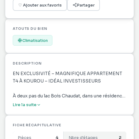
♡
Ajouter aux favoris
Partager
ATOUTS DU BIEN
Climatisation
DESCRIPTION
EN EXCLUSIVITÉ – MAGNIFIQUE APPARTEMENT
T4 À KOUROU – IDÉAL INVESTISSEURS
À deux pas du lac Bois Chaudat, dans une résidence
calme, verdoyante et entièrement sécurisée,
Lire la suite
découvrez ce superbe appartement T4, situé au
premier étage, offrant un cadre de vie privilégié à
proximité immédiate des écoles, commerces et de
FICHE RÉCAPITULATIVE
toutes les commodités.
Pièces
4
Nbre d'étages
2