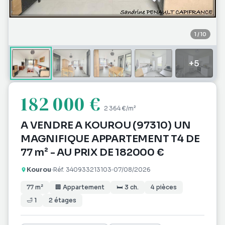
1
/
10
+
5
182 000 €
2 364 €
/m²
A VENDRE A KOUROU (97310) UN
MAGNIFIQUE APPARTEMENT T4 DE
77 m² - AU PRIX DE 182000 €
Kourou
Réf.
340933213103
07/08/2026
77
m²
🏢
Appartement
🛏
3
ch.
4
pièces
🛁
1
2
étages