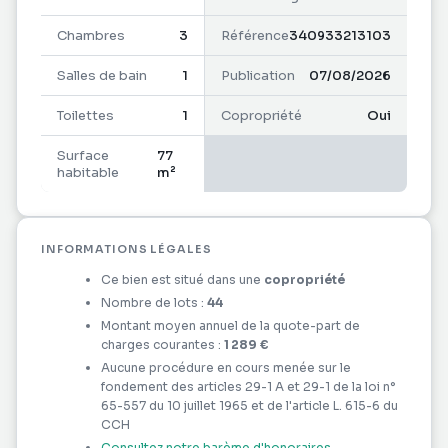
Dès l'entrée, vous serez séduit par un vaste séjour
Chambres
3
Référence
340933213103
traversant, baigné de lumière naturelle,
Salles de bain
1
Publication
07/08/2026
parfaitement ventilé et climatisé, offrant un espace
de vie chaleureux et convivial, idéal pour recevoir
Toilettes
1
Copropriété
Oui
famille et amis.
Surface
77
La cuisine, entièrement rénovée et aménagée, allie
habitable
m²
modernité, fonctionnalité et confort au quotidien.
L'espace nuit se compose de trois chambres
INFORMATIONS LÉGALES
climatisées, toutes équipées de placards intégrés,
Ce bien est situé dans une
copropriété
garantissant un confort optimal.
Nombre de lots :
44
Montant moyen annuel de la quote-part de
La salle d'eau, entièrement rénovée, séduit par son
charges courantes :
1 289 €
design moderne et son élégance. Fonctionnelle et
Aucune procédure en cours menée sur le
fondement des articles 29-1 A et 29-1 de la loi n°
soignée, elle est complétée par des sanitaires
65-557 du 10 juillet 1965 et de l'article L. 615-6 du
indépendants, offrant un confort supplémentaire
CCH
au quotidien.
Consultez notre barème d'honoraires