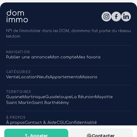
dom
immo
N°1 de l'immobilier dans les DOM, domimmo fait partie du réseau
keldom.
NAVIGATION
Publier une annonce
Mon compte
Mes favoris
CATÉGORIES
Vente
Location
Neufs
Appartements
Maisons
TERRITOIRES
Guyane
Martinique
Guadeloupe
La Réunion
Mayotte
Saint Martin
Saint Barthélémy
À PROPOS
À propos
Contact & Aide
CGU
Confidentialité
Appeler
Contacter