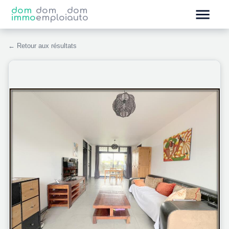
dom
dom
dom
immo
emploi
auto
← Retour aux résultats