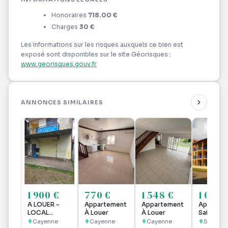
Honoraires
718.00 €
Charges
30 €
Les informations sur les risques auxquels ce bien est
exposé sont disponibles sur le site Géorisques :
www.georisques.gouv.fr
ANNONCES SIMILAIRES
1 900 €
770 €
1 548 €
1 087 
A LOUER -
Appartement
Appartement
Apparte
LOCAL
À Louer
À Louer
Saint Lau
COMMERCIAL
du Maroni
Cayenne
Cayenne
Cayenne
Saint La