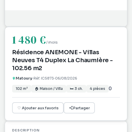
1 480 €
/ mois
Résidence ANEMONE - Villas
Neuves T4 Duplex La Chaumière -
102.56 m2
Matoury
Réf.
IC5873
06/08/2026
0
102
m²
🏠
Maison / Villa
🛏
3
ch.
4
pièces
♡
Ajouter aux favoris
Partager
DESCRIPTION