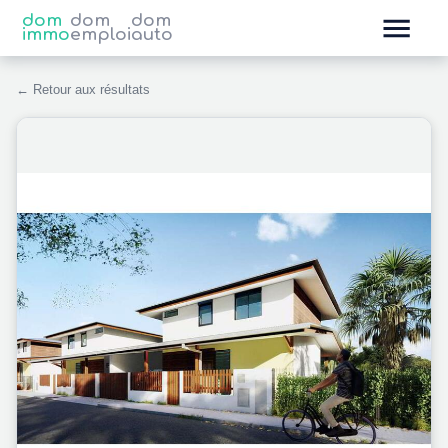
dom
dom
dom
immo
emploi
auto
← Retour aux résultats