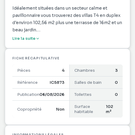
Idéalement situées dans un secteur calme et
pavillonnaire vous trouverez des villas T4 en duplex
d'environ 102,56 m2 plus une terrasse de 16m2 et un
beau jardin.
La résidence , sera sécurisée par un portail
Lire la suite
électrique et bénéficiera d'une aire de jeux et des
places de stationnement couvertes et non
couvertes.
FICHE RÉCAPITULATIVE
Pièces
4
Chambres
3
Les logements sont soumis aux plafonds de
revenus.
Référence
IC5873
Salles de bain
0
Disponible à partir du mois d'e Décembre 2026.
Publication
06/08/2026
Toilettes
0
Surface
102
Copropriété
Non
habitable
m²
INFORMATIONS LÉGALES