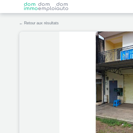
dom
dom
dom
immo
emploi
auto
← Retour aux résultats