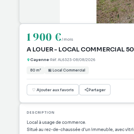
1 900 €
/ mois
A LOUER - LOCAL COMMERCIAL 50
Cayenne
Réf.
AL6323
08/08/2026
80
m²
🏪
Local Commercial
♡
Ajouter aux favoris
Partager
DESCRIPTION
Local à usage de commerce.
Situé au rez-de-chaussée d'un immeuble, avec vitrin