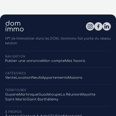
dom
immo
N°1 de l'immobilier dans les DOM, domimmo fait partie du réseau
keldom.
NAVIGATION
Publier une annonce
Mon compte
Mes favoris
CATÉGORIES
Vente
Location
Neufs
Appartements
Maisons
TERRITOIRES
Guyane
Martinique
Guadeloupe
La Réunion
Mayotte
Saint Martin
Saint Barthélémy
À PROPOS