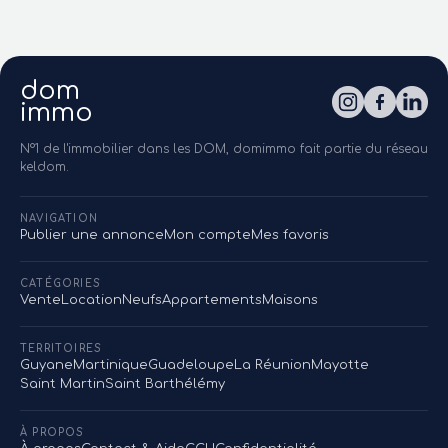
dom
immo
N°1 de l'immobilier dans les DOM, domimmo fait partie du réseau
keldom.
NAVIGATION
Publier une annonce
Mon compte
Mes favoris
CATÉGORIES
Vente
Location
Neufs
Appartements
Maisons
TERRITOIRES
Guyane
Martinique
Guadeloupe
La Réunion
Mayotte
Saint Martin
Saint Barthélémy
À PROPOS