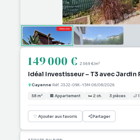
149 000 €
2 569 €
/m²
Idéal Investisseur – T3 avec Jardin
Cayenne
Réf.
J3J2-09K-Y3M
06/08/2026
58
m²
🏢
Appartement
🛏
2
ch.
3
pièces
🛁
1
♡
Ajouter aux favoris
Partager