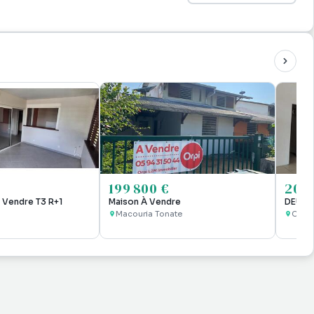
199 800 €
205 
 Vendre T3 R+1
Maison À Vendre
DEUX 
Macouria Tonate
Caye