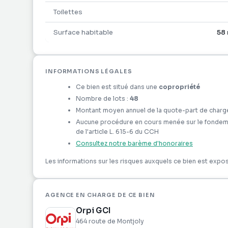
Profil Rentabilité & Investissement :
Toilettes
Le bien est vendu loué, idéal pour un placement se
Surface habitable
58
Loyer actuel : 1 022 € / mois
INFORMATIONS LÉGALES
Fin du bail en cours : 24/03/2028
Ce bien est situé dans une
copropriété
Nombre de lots :
48
Une opportunité rare sur le secteur ! Contactez-no
Montant moyen annuel de la quote-part de charg
organiser une visite.
Aucune procédure en cours menée sur le fondement 
Référence agence : 2241
de l'article L. 615-6 du CCH
Consultez notre barème d'honoraires
Les informations sur les risques auxquels ce bien est expos
AGENCE EN CHARGE DE CE BIEN
Orpi GCI
464 route de Montjoly