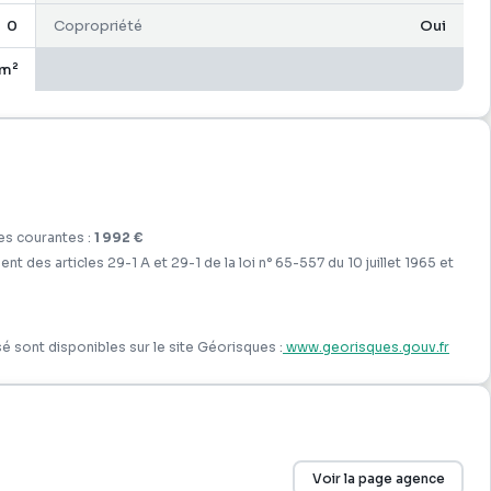
0
Copropriété
Oui
rein et immédiat.
 m²
us dès aujourd'hui pour obtenir plus d'informations ou pour
es courantes :
1 992 €
des articles 29-1 A et 29-1 de la loi n° 65-557 du 10 juillet 1965 et
é sont disponibles sur le site Géorisques :
www.georisques.gouv.fr
Voir la page agence