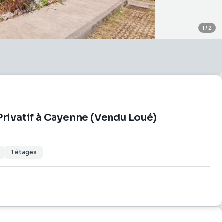
1
/
2
 Privatif à Cayenne (Vendu Loué)
1
étages