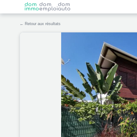
dom
dom
dom
immo
emploi
auto
← Retour aux résultats