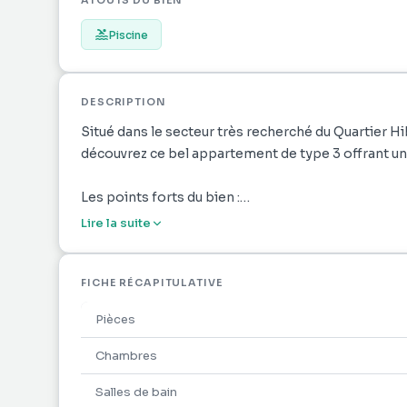
ATOUTS DU BIEN
Piscine
DESCRIPTION
Situé dans le secteur très recherché du Quartier H
découvrez ce bel appartement de type 3 offrant un 
Les points forts du bien :
Lire la suite
Extérieur : Profitez d'un joli jardin privatif d'envir
Espace de vie : Un séjour spacieux, une cuisine am
FICHE RÉCAPITULATIVE
WC.
Pièces
Résidence sécurisée : Copropriété calme avec porta
Chambres
rassurante d'un régisseur vivant sur place.
Salles de bain