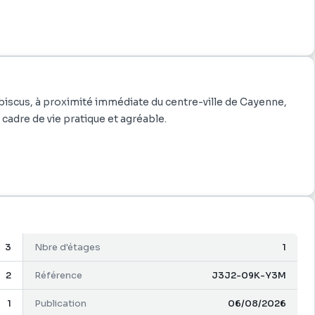
ibiscus, à proximité immédiate du centre-ville de Cayenne,
cadre de vie pratique et agréable.
on 58 m² et d'une agréable varangue.
énagée, deux chambres confortables et une salle d'eau avec
3
Nbre d'étages
1
il électrique, une place de parking attitrée et la présence
2
Référence
J3J2-09K-Y3M
1
Publication
06/08/2026