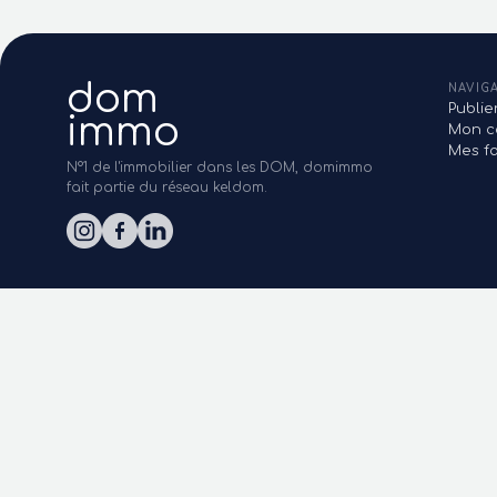
dom
NAVIG
Publi
immo
Mon c
Mes fa
N°1 de l'immobilier dans les DOM, domimmo
fait partie du réseau keldom.