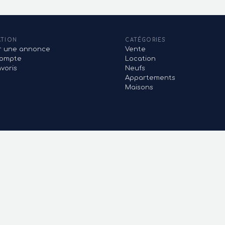
ATION
CATÉGORIES
er une annonce
Vente
ompte
Location
voris
Neufs
Appartements
Maisons