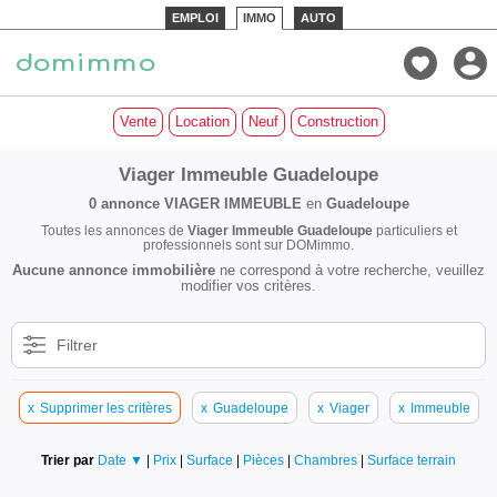
EMPLOI
IMMO
AUTO
Vente
Location
Neuf
Construction
Viager Immeuble Guadeloupe
0 annonce
VIAGER IMMEUBLE
en
Guadeloupe
Toutes les annonces de
Viager Immeuble Guadeloupe
particuliers et
professionnels sont sur DOMimmo.
Aucune annonce immobilière
ne correspond à votre recherche, veuillez
modifier vos critères.
Filtrer
x
Supprimer les critères
x
Guadeloupe
x
Viager
x
Immeuble
Trier par
Date ▼
|
Prix
|
Surface
|
Pièces
|
Chambres
|
Surface terrain