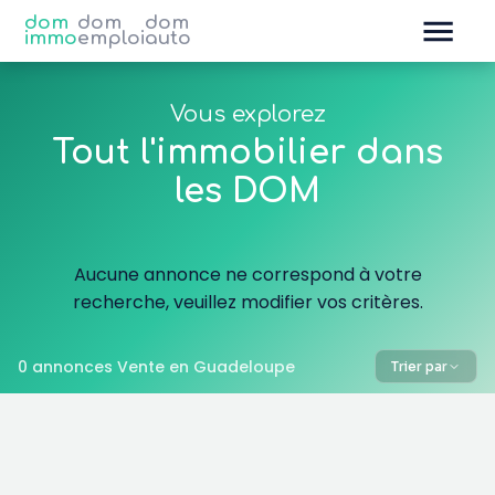
dom
dom
dom
immo
emploi
auto
Vous explorez
Tout l'immobilier dans
les DOM
Aucune annonce ne correspond à votre
recherche, veuillez modifier vos critères.
0 annonces Vente en Guadeloupe
Trier par