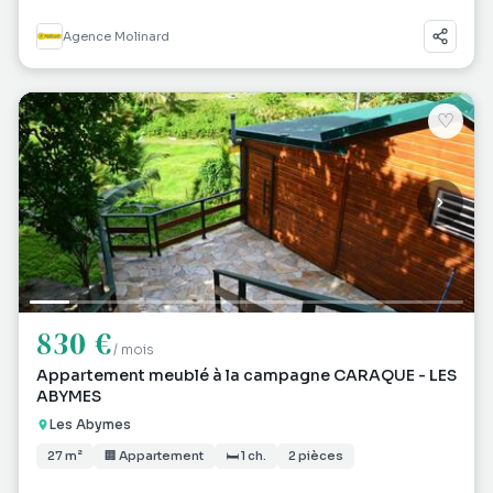
Agence Molinard
♡
830 €
/ mois
Appartement meublé à la campagne CARAQUE - LES
ABYMES
Les Abymes
27 m²
🏢 Appartement
🛏 1 ch.
2 pièces