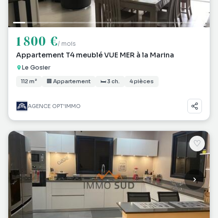
1 800 €
/ mois
Appartement T4 meublé VUE MER à la Marina
Le Gosier
112 m²
🏢 Appartement
🛏 3 ch.
4 pièces
AGENCE OPT'IMMO
♡