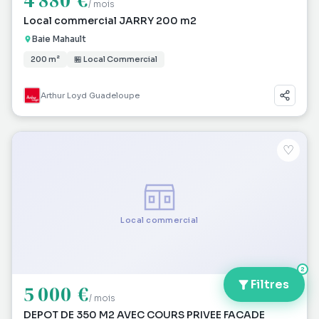
4 880 €
/ mois
Local commercial JARRY 200 m2
Baie Mahault
200 m²
🏪 Local Commercial
Arthur Loyd Guadeloupe
♡
Local commercial
2
Filtres
5 000 €
/ mois
DEPOT DE 350 M2 AVEC COURS PRIVEE FACADE