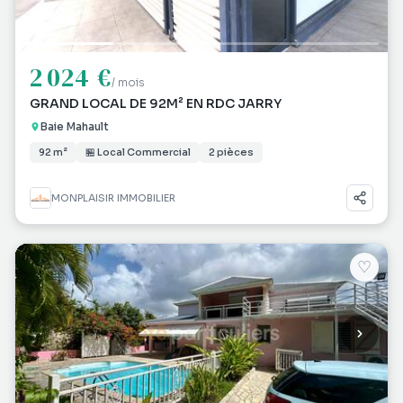
2 024 €
/ mois
GRAND LOCAL DE 92M² EN RDC JARRY
Baie Mahault
92 m²
🏪 Local Commercial
2 pièces
MONPLAISIR IMMOBILIER
♡