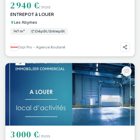
2 940 €
/ mois
ENTREPOT à LOUER
Les Abymes
147 m²
📦 Dépôt / Entrepôt
Orpi Pro - Agence Boutarel
♡
3 000 €
/ mois