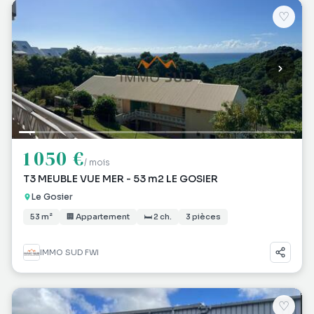
♡
1 050 €
/ mois
T3 MEUBLE VUE MER - 53 m2 LE GOSIER
Le Gosier
53 m²
🏢 Appartement
🛏 2 ch.
3 pièces
IMMO SUD FWI
♡