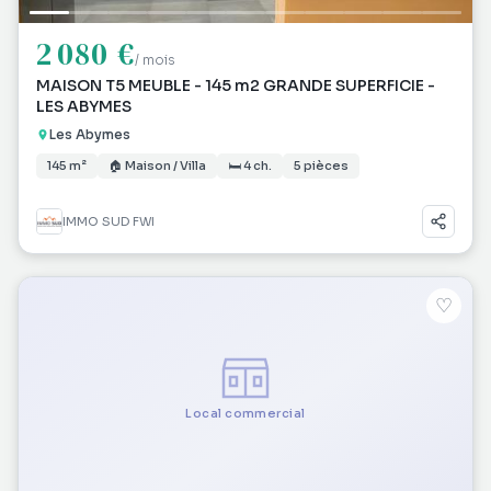
2 080 €
/ mois
MAISON T5 MEUBLE - 145 m2 GRANDE SUPERFICIE -
LES ABYMES
Les Abymes
145 m²
🏠 Maison / Villa
🛏 4 ch.
5 pièces
IMMO SUD FWI
♡
Local commercial