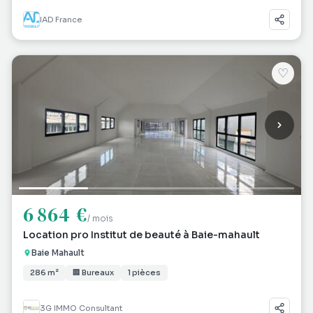
IAD France
♡
6 864 €
/ mois
Location pro Institut de beauté à Baie-mahault
Baie Mahault
286 m²
🏢 Bureaux
1 pièces
3G IMMO Consultant