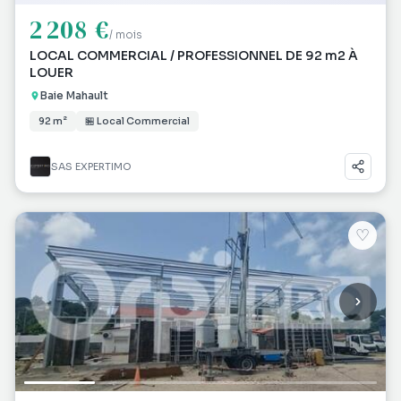
2 208 €
/ mois
LOCAL COMMERCIAL / PROFESSIONNEL DE 92 m2 À
LOUER
Baie Mahault
92 m²
🏪 Local Commercial
SAS EXPERTIMO
♡