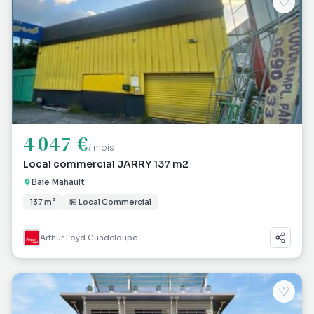
♡
4 047 €
/ mois
Local commercial JARRY 137 m2
Baie Mahault
137 m²
🏪 Local Commercial
Arthur Loyd Guadeloupe
♡