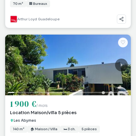
70 m²
🏢 Bureaux
Arthur Loyd Guadeloupe
♡
1 900 €
/ mois
Location Maison/villa 5 pièces
Les Abymes
140 m²
🏠 Maison / Villa
🛏 3 ch.
5 pièces