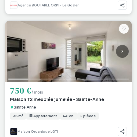
Agence BOUTAREL ORPI - Le Gosier
♡
750 €
/ mois
Maison T2 meublée jumelée - Sainte-Anne
Sainte Anne
36 m²
🏢 Appartement
🛏 1 ch.
2 pièces
Maison Organique LGTI