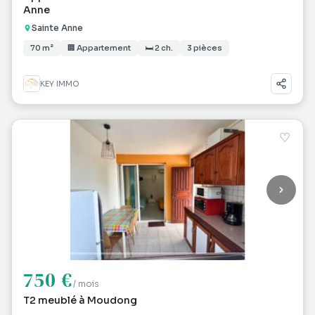
Anne
Sainte Anne
70 m²
🏢 Appartement
🛏 2 ch.
3 pièces
KEY IMMO
♡
750 €
/ mois
T2 meublé à Moudong