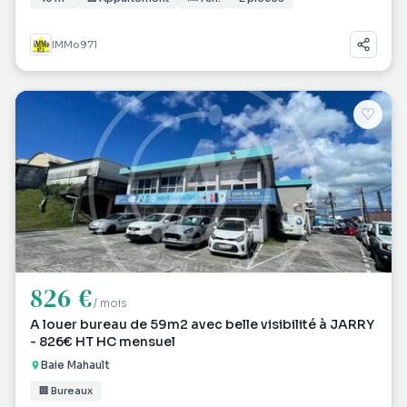
IMMo971
♡
826 €
/ mois
A louer bureau de 59m2 avec belle visibilité à JARRY
- 826€ HT HC mensuel
Baie Mahault
🏢 Bureaux