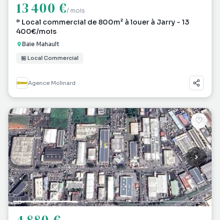
13 400 €
/ mois
* Local commercial de 800m² à louer à Jarry - 13
400€/mois
Baie Mahault
🏪 Local Commercial
Agence Molinard
♡