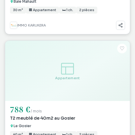
Baie Mahault
30 m²
🏢 Appartement
🛏 1 ch.
2 pièces
IMMO KARUKERA
♡
Appartement
788 €
/ mois
T2 meublé de 40m2 au Gosier
Le Gosier
40 m²
🏢 Appartement
🛏 1 ch.
2 pièces