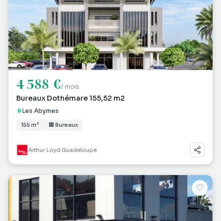
4 588 €
/ mois
Bureaux Dothémare 155,52 m2
Les Abymes
155 m²
🏢 Bureaux
Arthur Loyd Guadeloupe
♡