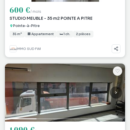
600 €
/ mois
STUDIO MEUBLE - 35 m2 POINTE A PITRE
Pointe-à-Pitre
35 m²
🏢 Appartement
🛏 1 ch.
2 pièces
IMMO SUD FWI
♡
1 090 €