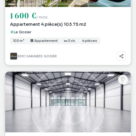
1 600 €
/ mois
Appartement 4 pièce(s) 103.75 m2
Le Gosier
103 m²
🏢 Appartement
🛏 3 ch.
4 pièces
SMC KARAIBES GOSIER
♡