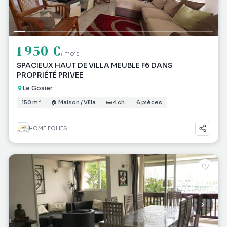
1 950 €
/ mois
SPACIEUX HAUT DE VILLA MEUBLE F6 DANS
PROPRIÉTÉ PRIVEE
Le Gosier
150 m²
🏠 Maison / Villa
🛏 4 ch.
6 pièces
HOME FOLIES
♡