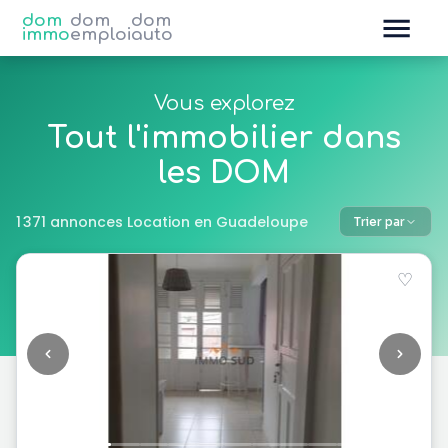
dom
dom
dom
immo
emploi
auto
Vous explorez
Tout l'immobilier dans
les DOM
1 371 annonces Location en Guadeloupe
Trier par
♡