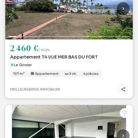
2 460 €
/ mois
Appartement T4 VUE MER BAS DU FORT
Le Gosier
107 m²
🏢 Appartement
🛏 3 ch.
4 pièces
MEILLEURSBIENS IMMOBILIER
♡