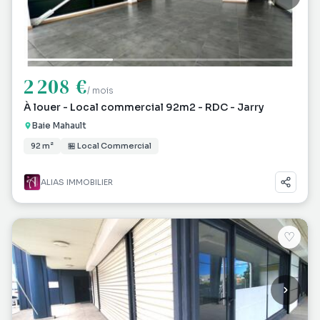
2 208 €
/ mois
À louer - Local commercial 92m2 - RDC - Jarry
Baie Mahault
92 m²
🏪 Local Commercial
ALIAS IMMOBILIER
♡