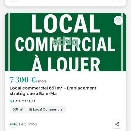
♡
7 300 €
/ mois
Local commercial 631 m² – Emplacement
stratégique à Baie-Ma
Baie Mahault
631 m²
🏪 Local Commercial
ETHIQ IMMO