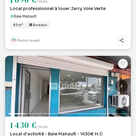
/ mois
Local professionnel à louer Jarry Voie Verte
Baie Mahault
83 m²
🏢 Bureaux
Promo Invest
♡
1 430 €
/ mois
Local d'activité - Baie Mahault - 1430€ H.C