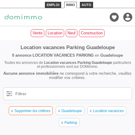
EMPLOI
IMMO
AUTO
Vente
Location
Neuf
Construction
Location vacances Parking Guadeloupe
0 annonce
LOCATION VACANCES PARKING
en
Guadeloupe
Toutes les annonces de
Location vacances Parking Guadeloupe
particuliers
et professionnels sont sur DOMimmo.
Aucune annonce immobilière
ne correspond à votre recherche, veuillez
modifier vos critères.
Filtrer
x
Supprimer les critères
x
Guadeloupe
x
Location vacances
x
Parking