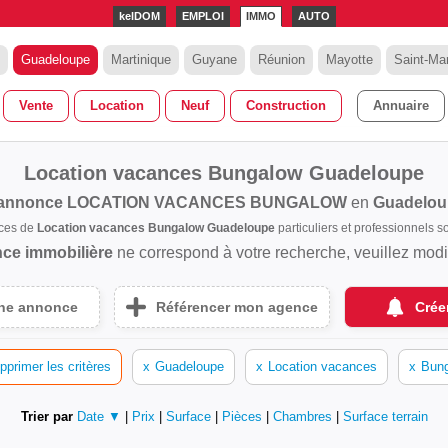
kelDOM
EMPLOI
IMMO
AUTO
Guadeloupe
Martinique
Guyane
Réunion
Mayotte
Saint-Mar
Vente
Location
Neuf
Construction
Annuaire
Location vacances Bungalow Guadeloupe
 annonce
LOCATION VACANCES BUNGALOW
en
Guadelou
nces de
Location vacances Bungalow Guadeloupe
particuliers et professionnels
ce immobilière
ne correspond à votre recherche, veuillez modifi
une annonce
Référencer mon agence
Crée
pprimer les critères
x
Guadeloupe
x
Location vacances
x
Bun
Trier par
Date ▼
|
Prix
|
Surface
|
Pièces
|
Chambres
|
Surface terrain