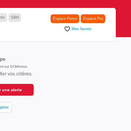
tin
SBH
Espace Perso
Espace Pro
Mes favoris
pe
 sont sur DOMimmo.
er vos critères.
r une alerte
galow