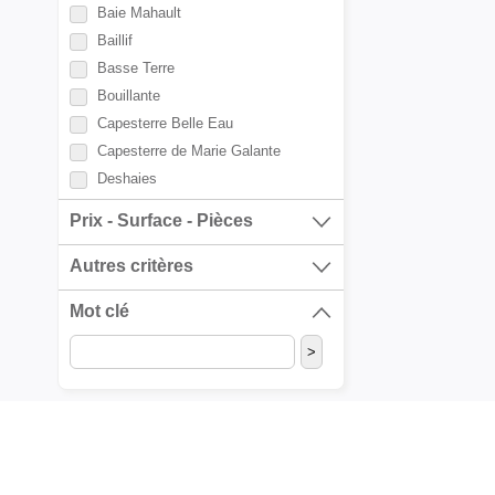
Baie Mahault
Baillif
Basse Terre
Bouillante
Capesterre Belle Eau
Capesterre de Marie Galante
Deshaies
Gourbeyre
Prix - Surface - Pièces
Goyave
Grand Bourg
Autres critères
La Désirade
Mot clé
Lamentin
Le Gosier
Le Moule
Les Abymes
Morne a l'Eau
Petit Bourg
Petit Canal