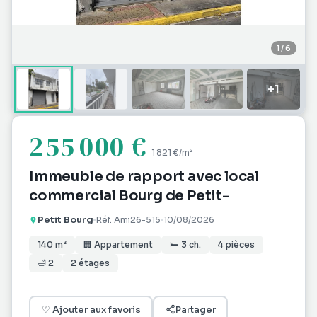
1
/
6
+
1
255 000 €
1 821 €
/m²
Immeuble de rapport avec local
commercial Bourg de Petit-
Petit Bourg
Réf.
Ami26-515
10/08/2026
140
m²
🏢
Appartement
🛏
3
ch.
4
pièces
🛁
2
2
étages
♡
Ajouter aux favoris
Partager