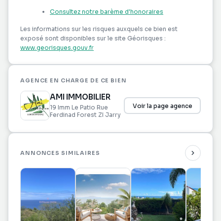
Consultez notre barème d'honoraires
Électricité refaite à l'étage
Les informations sur les risques auxquels ce bien est
exposé sont disponibles sur le site Géorisques :
www.georisques.gouv.fr
Menuiseries en aluminium (portes et fenêtres)
AGENCE EN CHARGE DE CE BIEN
???? Les atouts :
AMI IMMOBILIER
Voir la page agence
19 Imm Le Patio Rue
Ferdinad Forest ZI Jarry
Emplacement stratégique en centre-bourg
ANNONCES SIMILAIRES
Double potentiel : commerce + habitation
Idéal pour un investissement patrimonial ou locatif