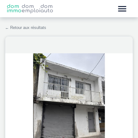
dom
dom
dom
immo
emploi
auto
← Retour aux résultats