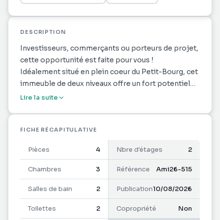
DESCRIPTION
Investisseurs, commerçants ou porteurs de projet,
cette opportunité est faite pour vous !
Idéalement situé en plein coeur du Petit-Bourg, cet
immeuble de deux niveaux offre un fort potentiel
d'aménagement, aussi bien pour un projet mixte
Lire la suite
habitation/commerce que pour un investissement
locatif.
Au rez-de-chaussée :
FICHE RÉCAPITULATIVE
Pièces
4
Nbre d'étages
2
Grand espace pouvant accueillir une activité
Chambres
3
Référence
Ami26-515
commerciale, un bureau ou une profession libérale
Salles de bain
2
Publication
10/08/2026
Toilettes
2
Copropriété
Non
Une pièce à l'arrière avec point d'eau