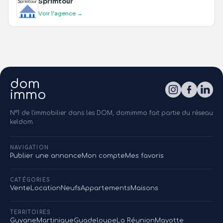
Sprimtour
Voir l'agence →
dom
immo
N°1 de l'immobilier dans les DOM, domimmo fait partie du réseau
keldom.
NAVIGATION
Publier une annonce
Mon compte
Mes favoris
CATÉGORIES
Vente
Location
Neufs
Appartements
Maisons
TERRITOIRES
Guyane
Martinique
Guadeloupe
La Réunion
Mayotte