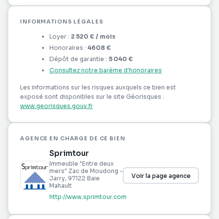
(voir plan)
INFORMATIONS LÉGALES
Atouts du local : Emplacement stratégique / Forte
Loyer :
2 520 €
/ mois
visibilité et accessibilité /Environnement
Honoraires :
4608 €
professionnel attractif / Idéal pour accueillir une
Dépôt de garantie :
5 040 €
activité nécessitant passage, confort et sécurité
Consultez notre barème d'honoraires
Idéal pour : Commerce spécialisé , Cabinet médical
ou paramédical , Agence de services , Showroom ,
Les informations sur les risques auxquels ce bien est
exposé sont disponibles sur le site Géorisques :
Bureaux professionnels , Activité nécessitant un
www.georisques.gouv.fr
accès facile et un stationnement aisé
Ce local représente une belle opportunité pour
AGENCE EN CHARGE DE CE BIEN
toute entreprise souhaitant s'implanter ou se
Sprimtour
développer à Jarry dans un cadre moderne,
Immeuble "Entre deux
sécurisé et parfaitement situé.
mers" Zac de Moudong -
Voir la page agence
Jarry
, 97122
Baie
Mahault
Contactez votre partenaire immobilier
http://www.sprimtour.com
SPRIMTOUR au : +590 690 55 38 69 - Service
location - MONTELLA Nicolas