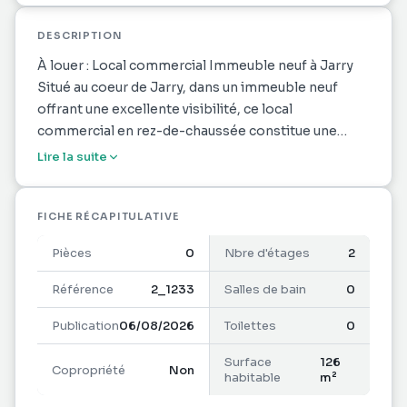
DESCRIPTION
À louer : Local commercial Immeuble neuf à Jarry
Situé au coeur de Jarry, dans un immeuble neuf
offrant une excellente visibilité, ce local
commercial en rez-de-chaussée constitue une
opportunité idéale pour développer votre activité
Lire la suite
dans l'une des zones les plus dynamiques de
Guadeloupe.
FICHE RÉCAPITULATIVE
Caractéristiques du bâtiment : Immeuble neuf,
Pièces
0
Nbre d'étages
2
moderne et fonctionnel ,Ascenseur , Accès PMR
(personnes à mobilité réduite) ,Gardiennage de nuit
Référence
2_1233
Salles de bain
0
,Vidéosurveillance 24h/24 ,Grand parking pour
Publication
06/08/2026
Toilettes
0
clients et collaborateurs
Surface
126
Copropriété
Non
Plusieurs lots disponibles dans l'immeuble
habitable
m²
(bureaux ou commerces) de 126 m2 à 200 m2 ->