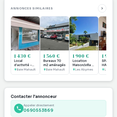
IMMEUBLE ENTRE DEUX MERS - MOUDONG SUD
ANNONCES SIMILAIRES
- ZI JARRY - 97122 BAIE MAHAULT
1 430 €
1 560 €
1 900 €
1 950 
Local
Bureaux 70
Location
SPACIEU
d'activité -
m2 aménagés
Maison/villa 5
HAUT DE
Baie Mahault -
pièces
VILLA ME
Baie Mahault
Baie Mahault
Les Abymes
Le Gosie
1430€ H.C
F6 DANS
PROPRIÉ
PRIVEE
Contacter l'annonceur
Appeler directement
0690553869