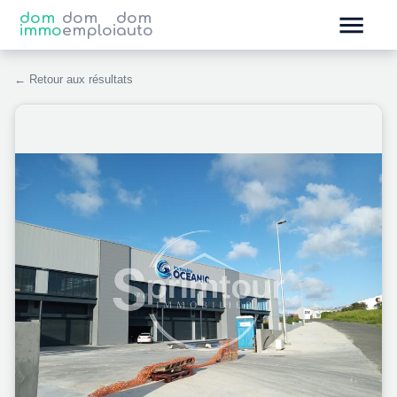
dom
dom
dom
immo
emploi
auto
← Retour aux résultats