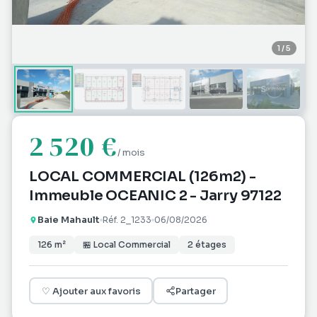
1
/
5
2 520 €
/ mois
LOCAL COMMERCIAL (126m2) -
Immeuble OCEANIC 2 - Jarry 97122
Baie Mahault
Réf.
2_1233
06/08/2026
126
m²
🏪
Local Commercial
2
étages
♡
Ajouter aux favoris
Partager