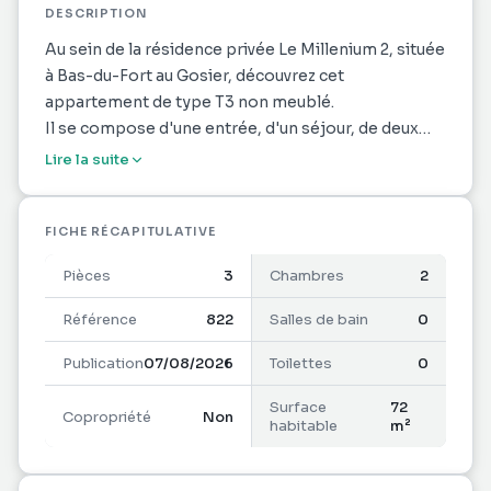
DESCRIPTION
Au sein de la résidence privée Le Millenium 2, située
à Bas-du-Fort au Gosier, découvrez cet
appartement de type T3 non meublé.
Il se compose d'une entrée, d'un séjour, de deux
chambres climatisées, d'une salle de bains, d'une
Lire la suite
salle d'eau ainsi que d'une loggia.
L'appartement dispose également d'une place de
parking privative et d'une cave.
FICHE RÉCAPITULATIVE
Idéalement situé, il bénéficie de la proximité
Pièces
3
Chambres
2
immédiate des commerces, d'un supermarché,
d'une pharmacie, d'un cabinet médical ainsi que des
Référence
822
Salles de bain
0
principaux axes de circulation.
Publication
07/08/2026
Toilettes
0
Eau et électricité à la charge du locataire.
Visites possibles à partir du mois d'août.
Surface
72
Copropriété
Non
habitable
m²