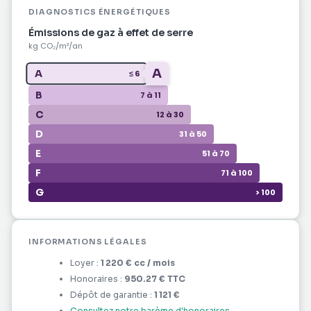
DIAGNOSTICS ÉNERGÉTIQUES
Émissions de gaz à effet de serre
kg CO₂/m²/an
A
A
≤ 6
B
7 à 11
C
12 à 30
D
31 à 50
E
51 à 70
F
71 à 100
G
> 100
INFORMATIONS LÉGALES
Loyer :
1 220 €
cc
/ mois
Honoraires :
950.27 €
TTC
Dépôt de garantie :
1 121 €
Consultez notre barème d'honoraires