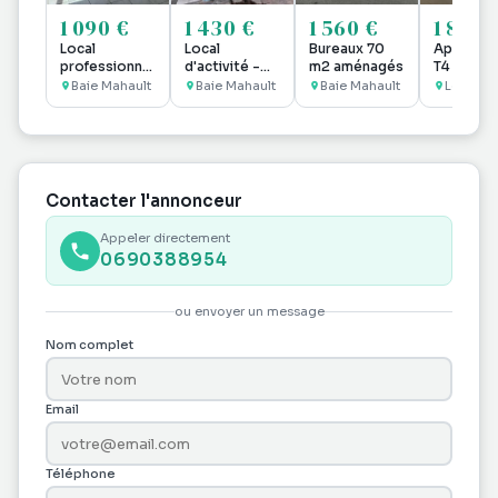
1 090 €
1 430 €
1 560 €
1 800 
Local
Local
Bureaux 70
Apparte
professionnel
d'activité -
m2 aménagés
T4 meubl
à louer Jarry
Baie Mahault -
VUE MER à
Baie Mahault
Baie Mahault
Baie Mahault
Le Gosie
Voie Verte
1430€ H.C
Marina
Contacter l'annonceur
Appeler directement
0690388954
ou envoyer un message
Nom complet
Email
Téléphone