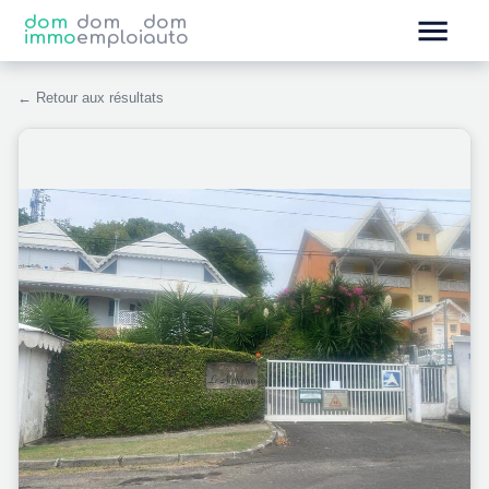
dom
dom
dom
immo
emploi
auto
← Retour aux résultats