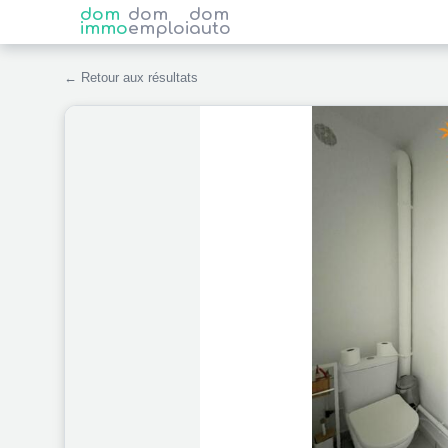
dom
dom
dom
immo
emploi
auto
← Retour aux résultats