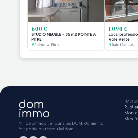
600 €
1 090 €
STUDIO MEUBLE - 35 m2 POINTE A
Local professio
PITRE
Voie Verte
Pointe-à-Pitre
Baie Mahault
dom
NAVIG
Publi
immo
Mon c
Mes fa
N°1 de l'immobilier dans les DOM, domimmo
fait partie du réseau keldom.