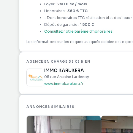
Loyer :
750 €
cc
/ mois
Honoraires :
360 €
TTC
- Dont honoraires
TTC
réalisation état des lieux :
Dépôt de garantie :
1 500 €
Consultez notre barème d'honoraires
Les informations sur les risques auxquels ce bien est expos
AGENCE EN CHARGE DE CE BIEN
IMMO KARUKERA
05 rue Antoine Lardenoy
www.immokarukera.fr
ANNONCES SIMILAIRES