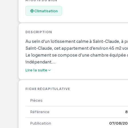
ATOUTS DU BIEN
Climatisation
DESCRIPTION
Au sein d'un lotissement calme à Saint-Claude, à p
Saint-Claude, cet appartement d'environ 45 m2 vous
Le logement se compose d'une chambre équipée d'un
indépendant.
Idéalement situé, le bien est proche de toutes le
Lire la suite
sport aux alentours, et un accès rapide à Basse-Ter
1
FICHE RÉCAPITULATIVE
Pièces
Référence
8
Publication
07/08/20