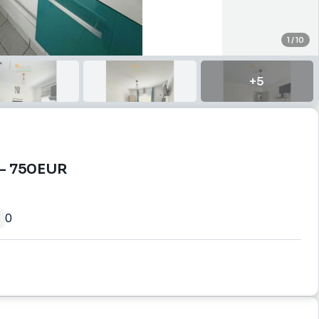
1
/
10
+
5
 - 750EUR
0