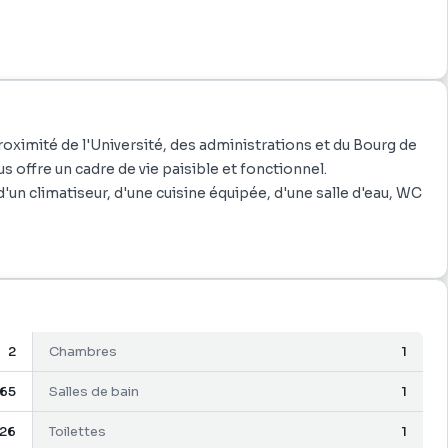
roximité de l'Université, des administrations et du Bourg de
 offre un cadre de vie paisible et fonctionnel.
 climatiseur, d'une cuisine équipée, d'une salle d'eau, WC
s commodités : commerces, possibilités de pratiquer du
re.
2
Chambres
1
65
Salles de bain
1
26
Toilettes
1