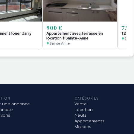
900 €
750 
nnel à louer Jarry
Appartement avec terrasse en
T2 me
location à Sainte-Anne
Baie 
Sainte Anne
ATION
CATÉGORIES
er une annonce
Vente
ompte
Location
voris
Neufs
Appartements
Maisons