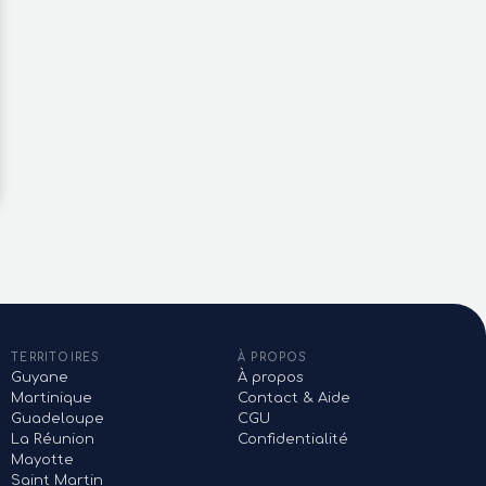
€
788 €
ublé à Moudong
T2 meublé de 40m2 au Gosier
Mahault
Le Gosier
TERRITOIRES
À PROPOS
Guyane
À propos
Martinique
Contact & Aide
Guadeloupe
CGU
La Réunion
Confidentialité
Mayotte
Saint Martin