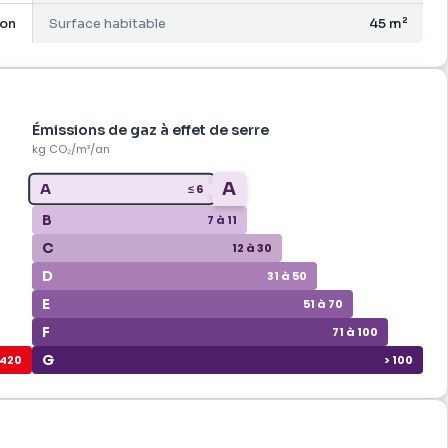
on
Surface habitable
45 m²
Émissions de gaz à effet de serre
kg CO₂/m²/an
A
A
≤ 6
B
7 à 11
C
12 à 30
D
31 à 50
E
51 à 70
F
71 à 100
G
 420
> 100