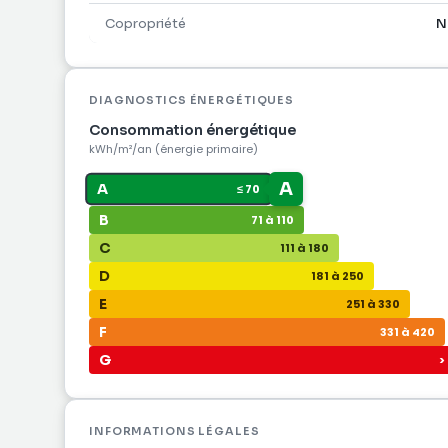
Copropriété
N
DIAGNOSTICS ÉNERGÉTIQUES
Consommation énergétique
kWh/m²/an (énergie primaire)
A
A
≤ 70
B
71 à 110
C
111 à 180
D
181 à 250
E
251 à 330
F
331 à 420
G
>
INFORMATIONS LÉGALES