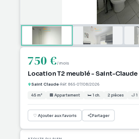
750 €
/ mois
Location T2 meublé - Saint-Claude
Saint Claude
Réf.
865
07/08/2026
45
m²
🏢
Appartement
🛏
1
ch.
2
pièces
🛁
1
♡
Ajouter aux favoris
Partager