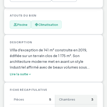
ATOUTS DU BIEN
Piscine
Climatisation
DESCRIPTION
Villa d'exception de 141 m² construite en 2019,
édifiée sur un terrain clos de 1 175 m². Son
architecture moderne met en avant un style
industriel affirmé avec de beaux volumes sous
plafond, une structure brute et des éléments
Lire la suite
mêlant élégamment le bois et le métal, le tout
offrant une vue dégagée sur une magnifique mare
privée.
FICHE RÉCAPITULATIVE
Pièces
5
Chambres
3
La maison propose trois chambres aux volumes