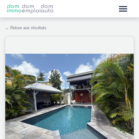
dom
dom
dom
immo
emploi
auto
← Retour aux résultats