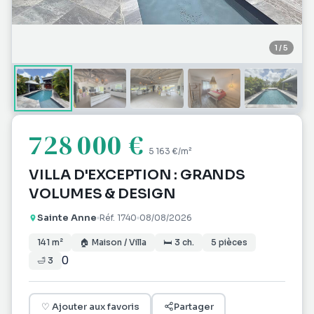
1
/
5
728 000 €
5 163 €
/m²
VILLA D'EXCEPTION : GRANDS
VOLUMES & DESIGN
Sainte Anne
Réf.
1740
08/08/2026
141
m²
🏠
Maison / Villa
🛏
3
ch.
5
pièces
0
🛁
3
♡
Ajouter aux favoris
Partager