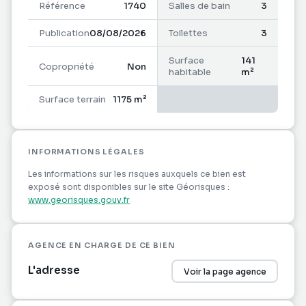
généreux et deux salles d'eau. Côté extérieur,
Référence
1740
Salles de bain
3
profitez d'une piscine au sel, d'un carbet et d'une
Publication
08/08/2026
Toilettes
3
terrasse couverte.
Surface
141
Copropriété
Non
Atout haut de gamme unique : en rez-de-jardin, un
habitable
m²
immense espace de 140 m² sert actuellement de
garage et de salle de sport. Ce volume, déjà équipé
Surface terrain
1175 m²
d'une salle d'eau, est totalement aménageable pour
un logement additionnel indépendant.
INFORMATIONS LÉGALES
Les informations sur les risques auxquels ce bien est
exposé sont disponibles sur le site Géorisques :
www.georisques.gouv.fr
AGENCE EN CHARGE DE CE BIEN
L'adresse
Voir la page agence