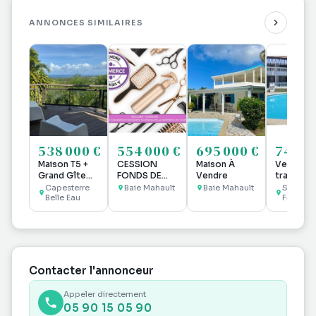
ANNONCES SIMILAIRES
538 000 €
554 000 €
695 000 €
740 0
Maison T5 +
CESSION
Maison À
Vente Ma
Grand Gîte
FONDS DE
Vendre
tradition
pouvant
COMMERCE –
10 pièces
Capesterre
Baie Mahault
Baie Mahault
Saint
accueillir
Belle Eau
GROSSISTE
François
jusqu'à 8
PRODUITS &
personnes !
MATÉRIEL DE
COIFFURE
Contacter l'annonceur
Appeler directement
05 90 15 05 90