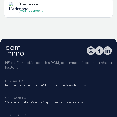
L'adresse
Voir l'agence →
dom
immo
N°1 de l'immobilier dans les DOM, domimmo fait partie du réseau
keldom.
NAVIGATION
Publier une annonce
Mon compte
Mes favoris
CATÉGORIES
Vente
Location
Neufs
Appartements
Maisons
TERRITOIRES