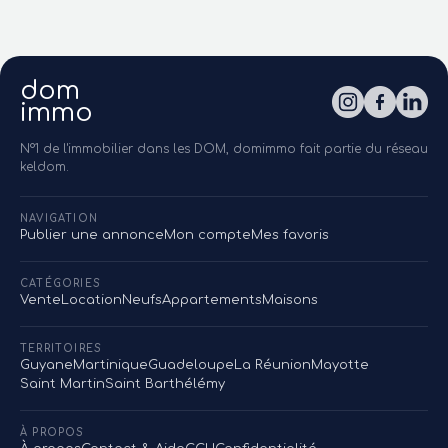
dom
immo
N°1 de l'immobilier dans les DOM, domimmo fait partie du réseau
keldom.
NAVIGATION
Publier une annonce
Mon compte
Mes favoris
CATÉGORIES
Vente
Location
Neufs
Appartements
Maisons
TERRITOIRES
Guyane
Martinique
Guadeloupe
La Réunion
Mayotte
Saint Martin
Saint Barthélémy
À PROPOS