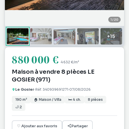
1
/
20
+
15
880 000 €
4 632 €
/m²
Maison à vendre 8 pièces LE
GOSIER (971)
Le Gosier
Réf.
340939691271
07/08/2026
190
m²
🏠
Maison / Villa
🛏
4
ch.
8
pièces
🛁
2
♡
Ajouter aux favoris
Partager