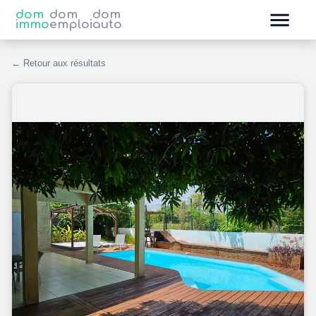
dom
dom
dom
immo
emploi
auto
← Retour aux résultats