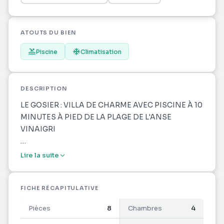
ATOUTS DU BIEN
Piscine
Climatisation
DESCRIPTION
LE GOSIER : VILLA DE CHARME AVEC PISCINE À 10
MINUTES À PIED DE LA PLAGE DE L'ANSE
VINAIGRI
Située dans le secteur résidentiel très recherché du
Lire la suite
Gosier, cette superbe villa vous séduira par son
environnement verdoyant et son atmosphère
paisible.
FICHE RÉCAPITULATIVE
Pièces
8
Chambres
4
Nichée dans un véritable écrin de verdure, la