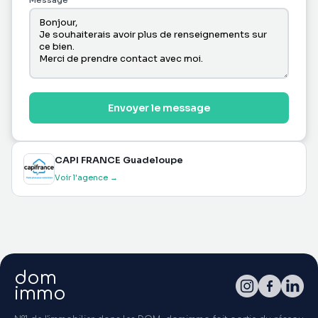
Message
Envoyer le message
CAPI FRANCE Guadeloupe
Voir l'agence →
dom
immo