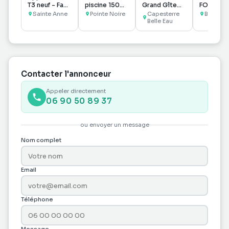
T3 neuf - Face
piscine 150
Grand Gîte
FONDS D
à la Mer
m2 Pointe-
pouvant
COMMER
Sainte Anne
Pointe Noire
Capesterre
Baie Mah
Noire
accueillir
Belle Eau
GROSSIS
jusqu'à 8
PRODUIT
personnes !
MATÉRIEL
COIFFUR
Contacter l'annonceur
Appeler directement
06 90 50 89 37
ou envoyer un message
Nom complet
Email
Téléphone