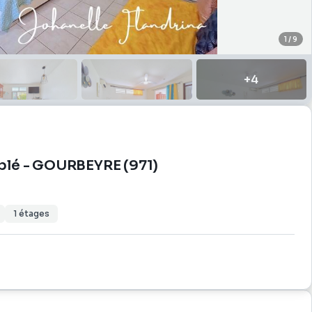
1
/
9
+
4
blé - GOURBEYRE (971)
1
étages