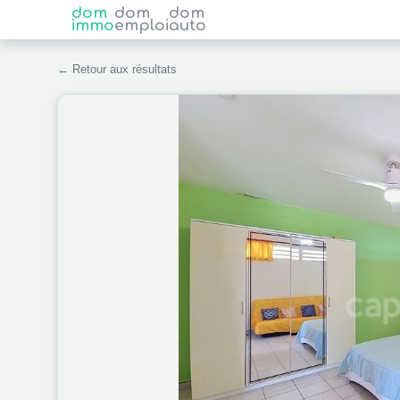
dom
dom
dom
immo
emploi
auto
← Retour aux résultats