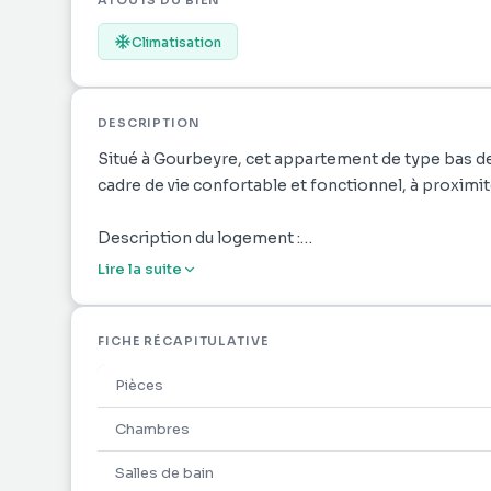
ATOUTS DU BIEN
Climatisation
DESCRIPTION
Situé à Gourbeyre, cet appartement de type bas de
cadre de vie confortable et fonctionnel, à proximit
Description du logement :
- Une entrée sur cuisine aménagée et équipée
Lire la suite
- Une chambre climatisée avec brasseur d'air, placa
- Une salle d'eau avec WC et machine à laver
- Un garage ouvert de 41,64 m²
FICHE RÉCAPITULATIVE
- Un jardin
Pièces
Le logement offre tout le confort nécessaire dans
Chambres
Salles de bain
Conditions locatives :