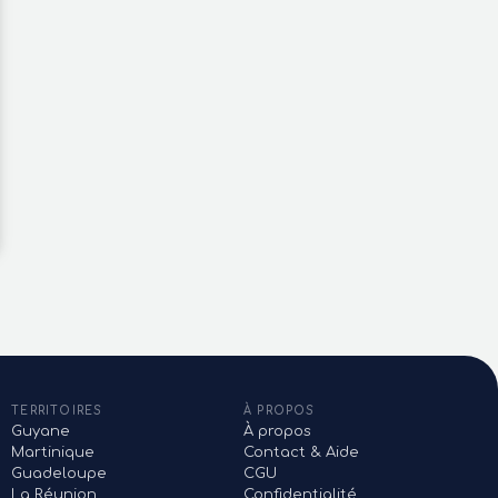
€
830 €
 meublé à la marina de Saint-
MAISON 2 PIECES NON MEUBLEE
is
Trois Rivières
 François
TERRITOIRES
À PROPOS
Guyane
À propos
Martinique
Contact & Aide
Guadeloupe
CGU
La Réunion
Confidentialité