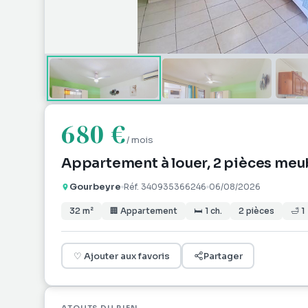
680 €
/ mois
Appartement à louer, 2 pièces meu
Gourbeyre
Réf.
340935366246
06/08/2026
32
m²
🏢
Appartement
🛏
1
ch.
2
pièces
🛁
1
♡
Ajouter aux favoris
Partager