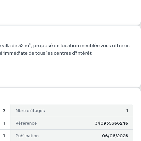
 villa de 32 m², proposé en location meublée vous offre un
é immédiate de tous les centres d'intérêt.
rd et canapé clic clac
2
Nbre d'étages
1
 un environnement pratique et accessible.
1
Référence
340935366246
1
Publication
06/08/2026