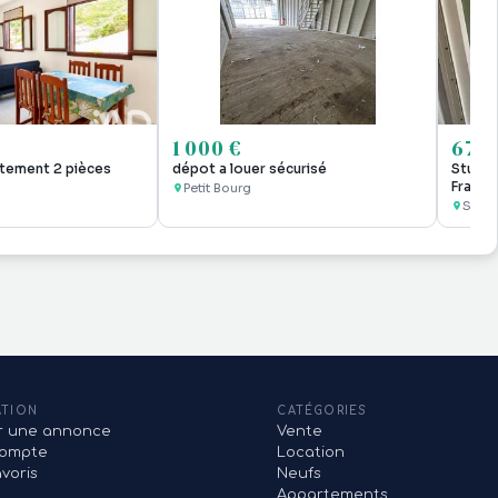
1 000 €
675 
tement 2 pièces
dépot a louer sécurisé
Studio
Franço
Petit Bourg
Saint
ATION
CATÉGORIES
er une annonce
Vente
ompte
Location
voris
Neufs
Appartements