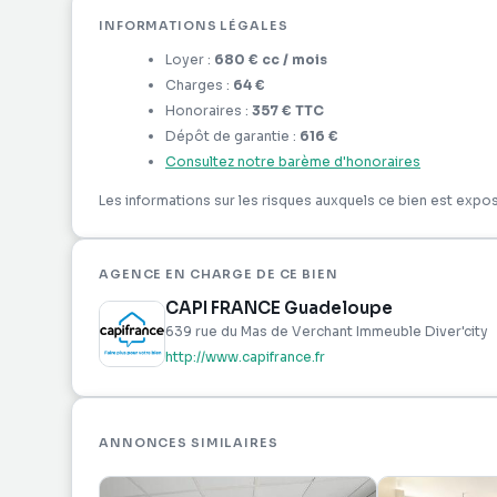
INFORMATIONS LÉGALES
Contactez-moi pour visiter !
Loyer :
680 €
cc
/ mois
Les honoraires sont partagés entre le locataire et l
Charges :
64 €
357,00€, dont 97,00€ pour l'état des lieux.
Honoraires :
357 €
TTC
Les informations sur les risques auxquels ce bien 
Dépôt de garantie :
616 €
georisques. gouv. fr.
Consultez notre barème d'honoraires
Les informations sur les risques auxquels ce bien est expos
Réseau Immobilier CAPIFRANCE - Votre agent com
PITRE) Johanelle FLANDRINA Entrepreneur Individu
AGENCE EN CHARGE DE CE BIEN
CAPI FRANCE Guadeloupe
639 rue du Mas de Verchant Immeuble Diver'city
http://www.capifrance.fr
ANNONCES SIMILAIRES