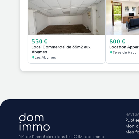
550 €
800 €
Local Commercial de 35m2 aux
Location Appar
Abymes
Terre de Haut
Les Abymes
dom
NAVIG
Publi
immo
Mon c
Mes fa
N°1 de l'immobilier dans les DOM, domimmo