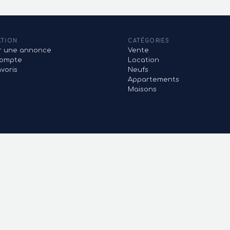
ATION
CATÉGORIES
er une annonce
Vente
ompte
Location
voris
Neufs
Appartements
Maisons