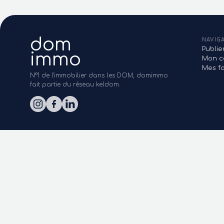
dom
NAVIG
Publi
immo
Mon c
Mes fa
N°1 de l'immobilier dans les DOM, domimmo
fait partie du réseau keldom.