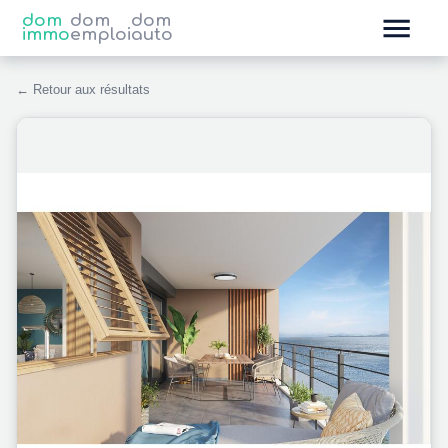
dom
dom
dom
immo
emploi
auto
← Retour aux résultats