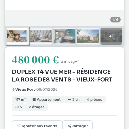
1
/
6
+
1
480 000 €
4 103 €
/m²
DUPLEX T4 VUE MER - RÉSIDENCE
LA ROSE DES VENTS - VIEUX-FORT
Vieux Fort
08/07/2026
117
m²
🏢
Appartement
🛏
3
ch.
4
pièces
🛁
3
2
étages
♡
Ajouter aux favoris
Partager