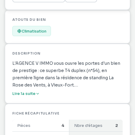
ATOUTS DU BIEN
Climatisation
DESCRIPTION
L'AGENCE V IMMO vous ouvre les portes d'un bien
de prestige : ce superbe T4 duplex (n°54), en
première ligne dans la résidence de standing La
Rose des Vents, à Vieux-Fort.
Lire la suite
Un cadre de vie spectaculaire
Profitez d'un panorama à couper le souffle sur la
mer des Caraïbes et l'archipel des Saintes.
FICHE RÉCAPITULATIVE
Emplacement unique en front de mer, vous serez
Pièces
4
Nbre d'étages
2
aux premières loges pour l'arrivée mythique de la