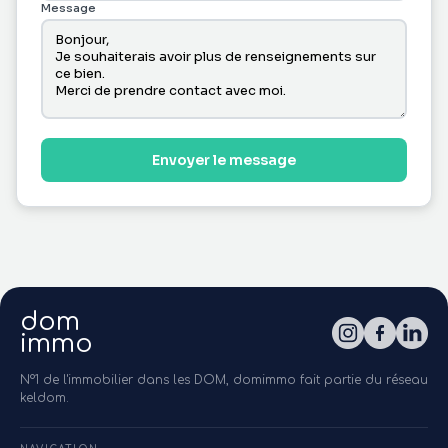
Message
Envoyer le message
dom
immo
N°1 de l'immobilier dans les DOM, domimmo fait partie du réseau
keldom.