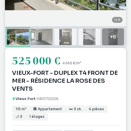
1
/
11
+
6
525 000 €
4 565 €
/m²
VIEUX-FORT - DUPLEX T4 FRONT DE
MER - RÉSIDENCE LA ROSE DES
VENTS
Vieux Fort
08/07/2026
115
m²
🏢
Appartement
🛏
3
ch.
4
pièces
🛁
3
1
étages