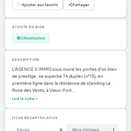
♡
Ajouter aux favoris
Partager
ATOUTS DU BIEN
Climatisation
DESCRIPTION
L'AGENCE V IMMO vous ouvre les portes d'un bien
de prestige : ce superbe T4 duplex (n°13), en
première ligne dans la résidence de standing La
Rose des Vents, à Vieux-Fort.
Lire la suite
Un cadre de vie spectaculaire
Profitez d'un panorama à couper le souffle sur la
mer des Caraïbes et l'archipel des Saintes.
FICHE RÉCAPITULATIVE
Emplacement unique en front de mer, vous serez
Pièces
4
Nbre d'étages
1