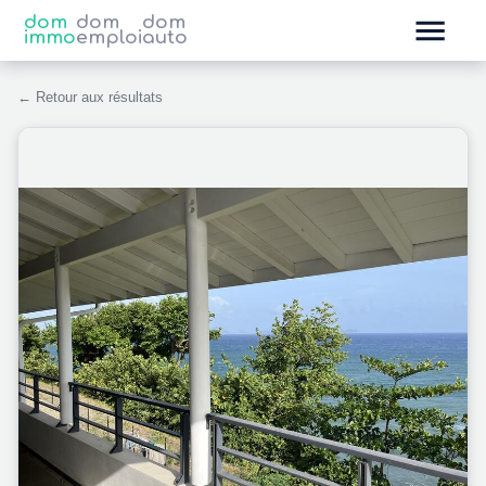
dom
dom
dom
immo
emploi
auto
← Retour aux résultats