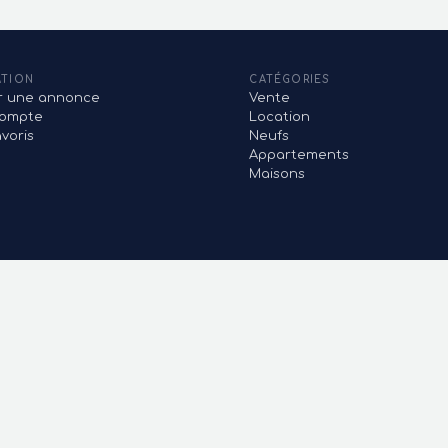
ATION
CATÉGORIES
er une annonce
Vente
ompte
Location
voris
Neufs
Appartements
Maisons