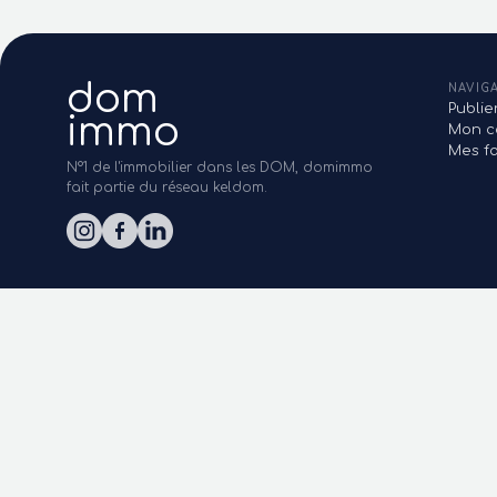
dom
NAVIG
Publi
immo
Mon c
Mes fa
N°1 de l'immobilier dans les DOM, domimmo
fait partie du réseau keldom.