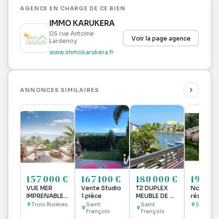
AGENCE EN CHARGE DE CE BIEN
IMMO KARUKERA
05 rue Antoine
Voir la page agence
Lardenoy
www.immokarukera.fr
ANNONCES SIMILAIRES
157 000 €
167 100 €
180 000 €
199 90
VUE MER
Vente Studio
T2 DUPLEX
Nouvelle
IMPRENABLE -
1 pièce
MEUBLE DE 58
résidenc
A VENDRE
M2 VUE
DIAMANT,
Trois Rivières
Saint
Saint
Sainte 
Studio à Trois
François
MARINA ET
François
Sainte An