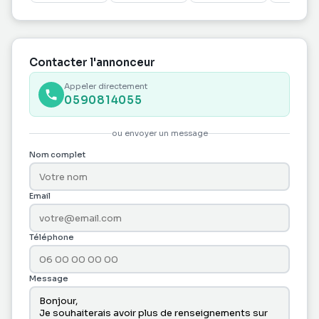
Rivières
GOLF AVEC 2
quartier
SD'EAU
Gissac,
Contacter l'annonceur
Appeler directement
0590814055
ou envoyer un message
Nom complet
Email
Téléphone
Message