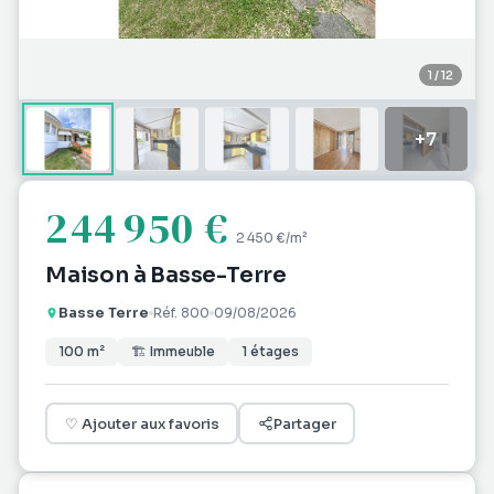
1
/
12
+
7
244 950 €
2 450 €
/m²
Maison à Basse-Terre
Basse Terre
Réf.
800
09/08/2026
100
m²
🏗
Immeuble
1
étages
♡
Ajouter aux favoris
Partager