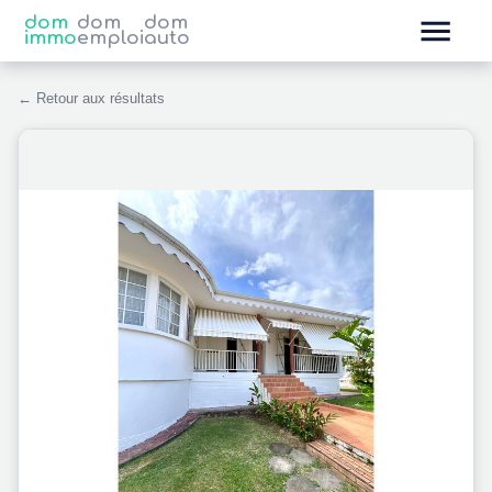
dom
dom
dom
immo
emploi
auto
← Retour aux résultats