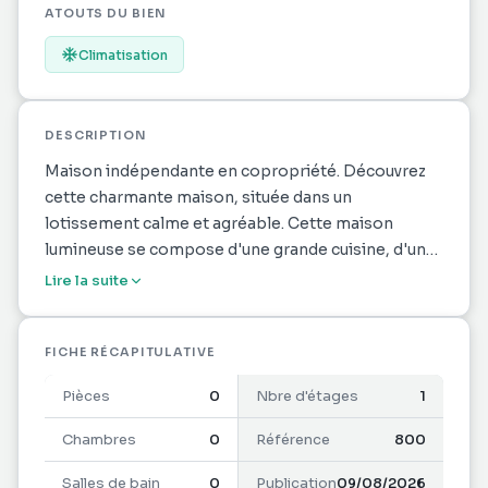
ATOUTS DU BIEN
Climatisation
DESCRIPTION
Maison indépendante en copropriété. Découvrez
cette charmante maison, située dans un
lotissement calme et agréable. Cette maison
lumineuse se compose d'une grande cuisine, d'un
spacieux séjour baigné de lumière naturelle, d'une
Lire la suite
terrasse à l'avant, de trois chambres confortables,
d'une salle d'eau, ainsi qu'un WC indépendant.
Emplacement idéal : Proche de toutes les
FICHE RÉCAPITULATIVE
commodités, commerces, écoles, et services
Pièces
0
Nbre d'étages
1
essentiels.
Informations & visites : 0690 63 82 24
Chambres
0
Référence
800
1
Salles de bain
0
Publication
09/08/2026