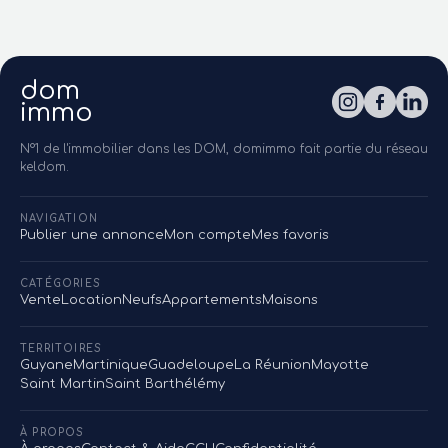
dom
immo
N°1 de l'immobilier dans les DOM, domimmo fait partie du réseau
keldom.
NAVIGATION
Publier une annonce
Mon compte
Mes favoris
CATÉGORIES
Vente
Location
Neufs
Appartements
Maisons
TERRITOIRES
Guyane
Martinique
Guadeloupe
La Réunion
Mayotte
Saint Martin
Saint Barthélémy
À PROPOS