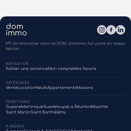
dom
immo
N°1 de l'immobilier dans les DOM, domimmo fait partie du réseau
keldom.
NAVIGATION
Publier une annonce
Mon compte
Mes favoris
CATÉGORIES
Vente
Location
Neufs
Appartements
Maisons
TERRITOIRES
Guyane
Martinique
Guadeloupe
La Réunion
Mayotte
Saint Martin
Saint Barthélémy
À PROPOS