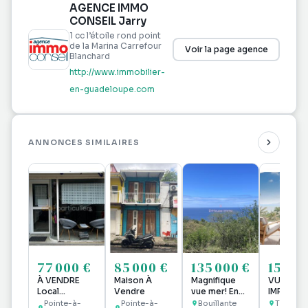
AGENCE IMMO
CONSEIL Jarry
1 cc l’étoile rond point
de la Marina Carrefour
Voir la page agence
Blanchard
http://www.immobilier-
en-guadeloupe.com
ANNONCES SIMILAIRES
77 000 €
85 000 €
135 000 €
157 00
À VENDRE
Maison À
Magnifique
VUE MER
Local
Vendre
vue mer! En
IMPRENAB
commercial
exclusivité
A VENDR
Pointe-à-
Pointe-à-
Bouillante
Trois Riv