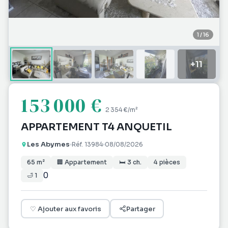
1
/
16
+
11
153 000 €
2 354 €
/m²
APPARTEMENT T4 ANQUETIL
Les Abymes
Réf.
13984
08/08/2026
65
m²
🏢
Appartement
🛏
3
ch.
4
pièces
0
🛁
1
♡
Ajouter aux favoris
Partager