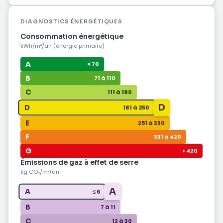
DIAGNOSTICS ÉNERGÉTIQUES
Consommation énergétique
kWh/m²/an (énergie primaire)
A
≤ 70
B
71 à 110
C
111 à 180
D
D
181 à 250
E
251 à 330
F
331 à 420
G
> 420
Émissions de gaz à effet de serre
kg CO₂/m²/an
A
A
≤ 6
B
7 à 11
C
12 à 30