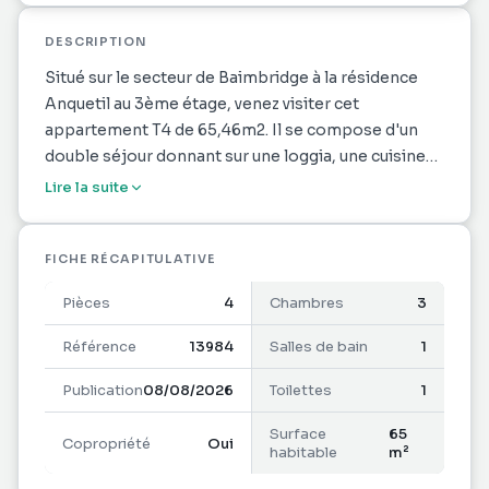
DESCRIPTION
Situé sur le secteur de Baimbridge à la résidence
Anquetil au 3ème étage, venez visiter cet
appartement T4 de 65,46m2. Il se compose d'un
double séjour donnant sur une loggia, une cuisine
avec un dégagement faisant office de buanderie, un
Lire la suite
dégagement avec rangement donnant accès à un
WC séparé, une salle d'eau, trois chambres avec
rangement dont une climatisées et l'autre équipée
FICHE RÉCAPITULATIVE
de brasseurs d'air. Un box pouvant accueillir un
Pièces
4
Chambres
3
véhicule.
L'appartement à été rénové en 2022.
Référence
13984
Salles de bain
1
Idéal pour un investissement locatif en colocation
Publication
08/08/2026
Toilettes
1
avec la proximité des écoles, lycée et université.
Contactez nous pour programmer votre visite au
Surface
65
Copropriété
Oui
0590. 38. 10. 88.
habitable
m²