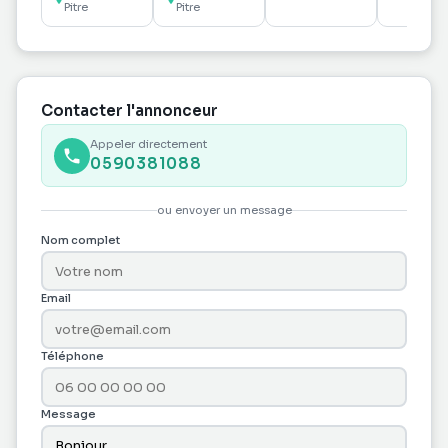
27 m² Rue
Pitre
Pitre
terrain 1161m2
Studio à 
Nozières,
Rivières
Pointe-à-
Pitre
Contacter l'annonceur
Appeler directement
0590381088
ou envoyer un message
Nom complet
Email
Téléphone
Message