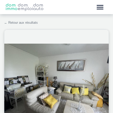
dom
dom
dom
immo
emploi
auto
← Retour aux résultats