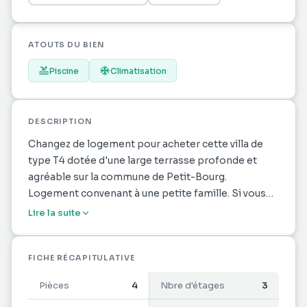
ATOUTS DU BIEN
Piscine
Climatisation
DESCRIPTION
Changez de logement pour acheter cette villa de
type T4 dotée d'une large terrasse profonde et
agréable sur la commune de Petit-Bourg.
Logement convenant à une petite famille. Si vous
souhaitez organiser une visite de cette villa, KEY
Lire la suite
IMMO se fera un plaisir de vous aider. Habitation de
94.47m2 comprenant un espace cuisine et 3
chambres. Pour le bien-être de tous, la présence
FICHE RÉCAPITULATIVE
d'un grand nombre de salles de bains vous
Pièces
4
Nbre d'étages
3
permettra de démarrer la journée sans stress.