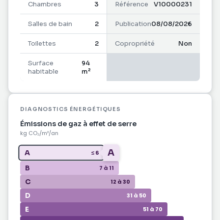
Dehors, le domicile s'accompagne d'une terrasse.
Chambres
3
Référence
V10000231
Il donne accès à une aire de parking privative qui
Salles de bain
2
Publication
08/08/2026
facilite le stationnement. Le prix de vente s'élève à
243 800 EUR.
Toilettes
2
Copropriété
Non
Surface
94
habitable
m²
DIAGNOSTICS ÉNERGÉTIQUES
Émissions de gaz à effet de serre
kg CO₂/m²/an
A
A
≤ 6
B
7 à 11
C
12 à 30
D
31 à 50
E
51 à 70