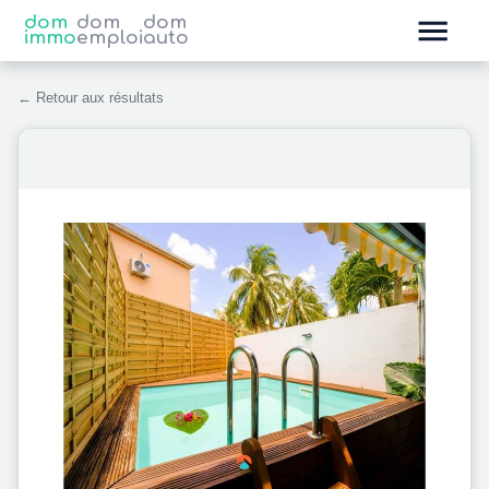
dom
dom
dom
immo
emploi
auto
← Retour aux résultats