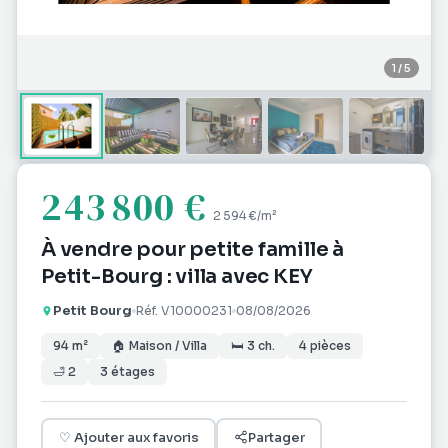
1
/
5
243 800 €
2 594 €
/m²
À vendre pour petite famille à
Petit-Bourg : villa avec KEY
Petit Bourg
Réf.
V10000231
08/08/2026
94
m²
🏠
Maison / Villa
🛏
3
ch.
4
pièces
🛁
2
3
étages
♡
Ajouter aux favoris
Partager