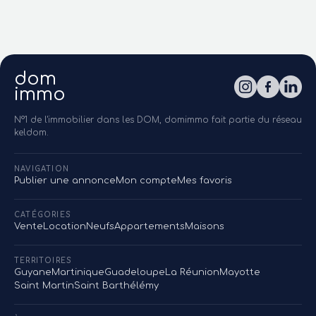
dom
immo
N°1 de l'immobilier dans les DOM, domimmo fait partie du réseau
keldom.
NAVIGATION
Publier une annonce
Mon compte
Mes favoris
CATÉGORIES
Vente
Location
Neufs
Appartements
Maisons
TERRITOIRES
Guyane
Martinique
Guadeloupe
La Réunion
Mayotte
Saint Martin
Saint Barthélémy