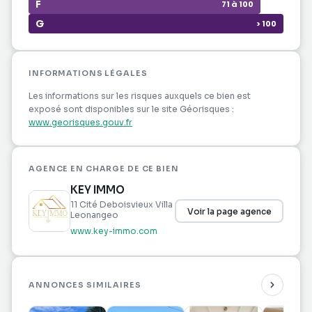
F
71 à 100
G
> 100
INFORMATIONS LÉGALES
Les informations sur les risques auxquels ce bien est
exposé sont disponibles sur le site Géorisques :
www.georisques.gouv.fr
AGENCE EN CHARGE DE CE BIEN
KEY IMMO
11 Cité Deboisvieux Villa
Voir la page agence
Leonangeo
www.key-immo.com
ANNONCES SIMILAIRES