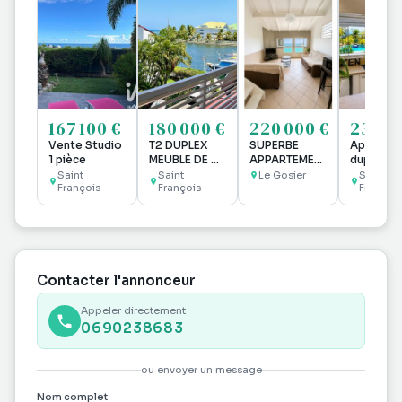
167 100 €
180 000 €
220 000 €
237 6
Vente Studio
T2 DUPLEX
SUPERBE
Apparte
1 pièce
MEUBLE DE 58
APPARTEMENT
duplex
M2 VUE
T2/T3 VUE
entièrem
Saint
Saint
Le Gosier
Saint
François
MARINA ET
François
MER À
rénové
François
GOLF AVEC 2
GOSIER
SD'EAU
Contacter l'annonceur
Appeler directement
0690238683
ou envoyer un message
Nom complet