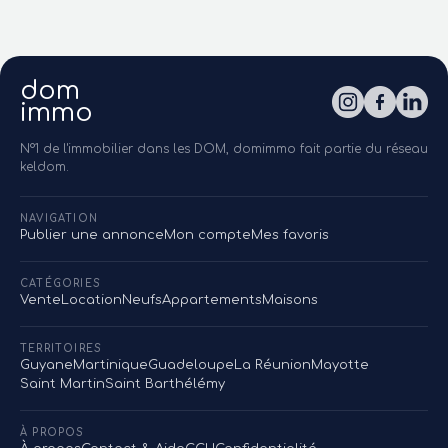
dom
immo
N°1 de l'immobilier dans les DOM, domimmo fait partie du réseau
keldom.
NAVIGATION
Publier une annonce
Mon compte
Mes favoris
CATÉGORIES
Vente
Location
Neufs
Appartements
Maisons
TERRITOIRES
Guyane
Martinique
Guadeloupe
La Réunion
Mayotte
Saint Martin
Saint Barthélémy
À PROPOS