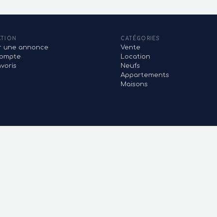
ATION
CATÉGORIES
er une annonce
Vente
ompte
Location
voris
Neufs
Appartements
Maisons