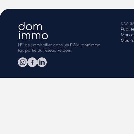
dom
NAVIG
Publi
immo
Mon c
Mes fa
N°1 de l'immobilier dans les DOM, domimmo
fait partie du réseau keldom.