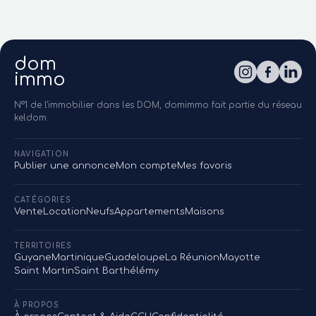
dom
immo
N°1 de l'immobilier dans les DOM, domimmo fait partie du réseau
keldom.
NAVIGATION
Publier une annonce
Mon compte
Mes favoris
CATÉGORIES
Vente
Location
Neufs
Appartements
Maisons
TERRITOIRES
Guyane
Martinique
Guadeloupe
La Réunion
Mayotte
Saint Martin
Saint Barthélémy
À PROPOS