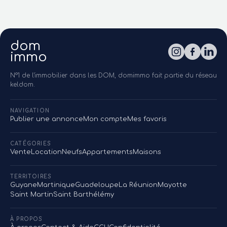
dom
immo
N°1 de l'immobilier dans les DOM, domimmo fait partie du réseau
keldom.
NAVIGATION
Publier une annonce
Mon compte
Mes favoris
CATÉGORIES
Vente
Location
Neufs
Appartements
Maisons
TERRITOIRES
Guyane
Martinique
Guadeloupe
La Réunion
Mayotte
Saint Martin
Saint Barthélémy
À PROPOS