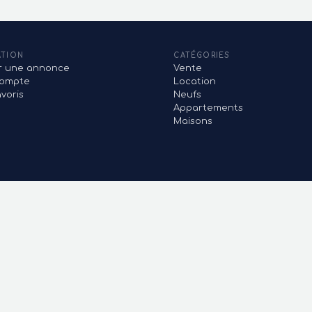
ATION
CATÉGORIES
er une annonce
Vente
ompte
Location
voris
Neufs
Appartements
Maisons