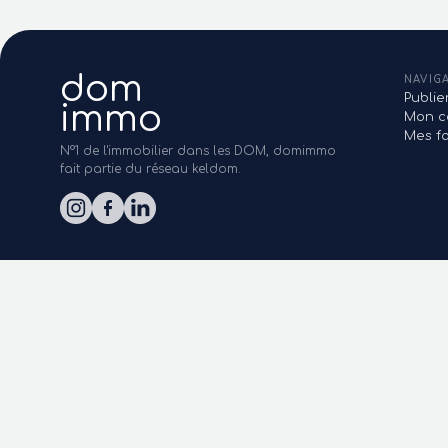
dom
NAVIG
Publi
immo
Mon c
Mes fa
N°1 de l'immobilier dans les DOM, domimmo
fait partie du réseau keldom.