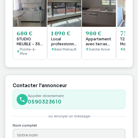
600 €
1 090 €
900 €
750 €
STUDIO
Local
Appartement
T2 meubl
MEUBLE - 35
professionnel
avec terrasse
Moudong
m2 POINTE A
à louer Jarry
en location à
Pointe-à-
Baie Mahault
Sainte Anne
Baie Mah
PITRE
Pitre
Voie Verte
Sainte-Anne
Contacter l'annonceur
Appeler directement
0590323610
ou envoyer un message
Nom complet