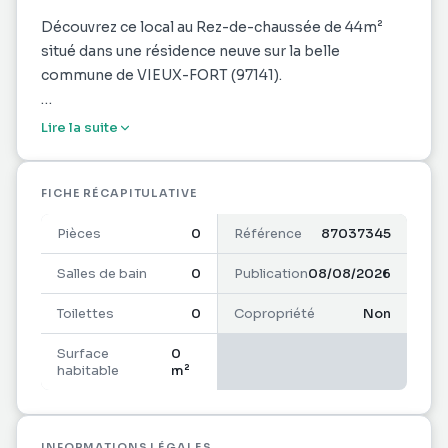
Découvrez ce local au Rez-de-chaussée de 44m²
situé dans une résidence neuve sur la belle
commune de VIEUX-FORT (97141).
Le lot est livré carrelé, peint, avec des arrivées
Lire la suite
électriques et téléphoniques.
Parking accessible : stationnement facile à
proximité du local.
FICHE RÉCAPITULATIVE
Pièces
0
Référence
87037345
Loyer mensuel Hors Charges : 790€
Provisions de charges mensuelles : 3€ HT/m²/mois
Salles de bain
0
Publication
08/08/2026
(soit 132€ HT/mois).
Toilettes
0
Copropriété
Non
Dépôt de garantie: 2 mois de loyer HC (soit 1 580€).
Surface
0
Honoraires Agence : 15% HT du loyer annuel à la
habitable
m²
charge preneur soit 1 422€ HT + Etat des lieux +
frais de bail notarié.
INFORMATIONS LÉGALES