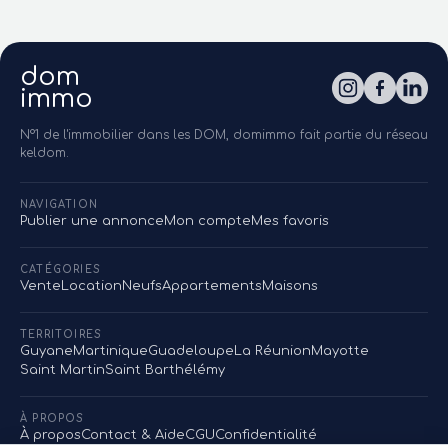
dom
immo
N°1 de l'immobilier dans les DOM, domimmo fait partie du réseau
keldom.
NAVIGATION
Publier une annonce
Mon compte
Mes favoris
CATÉGORIES
Vente
Location
Neufs
Appartements
Maisons
TERRITOIRES
Guyane
Martinique
Guadeloupe
La Réunion
Mayotte
Saint Martin
Saint Barthélémy
À PROPOS
À propos
Contact & Aide
CGU
Confidentialité