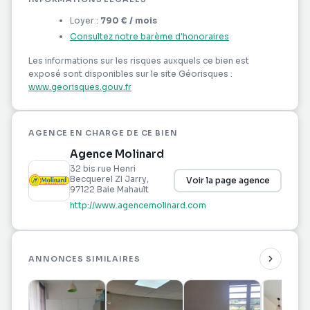
*Offre commerciale : 1 mois de gratuité + Réduction
Loyer :
790 €
/ mois
de loyer sur les 2 premières années.
Consultez notre barème d'honoraires
Les informations sur les risques auxquels ce bien
Les informations sur les risques auxquels ce bien est
est exposé sont disponibles sur le site Géorisques :
exposé sont disponibles sur le site Géorisques :
www.georisques.gouv.fr
https://www.georisques.gouv.fr
Contactez-nous dès aujourd'hui pour planifier une
AGENCE EN CHARGE DE CE BIEN
visite et nous décrire votre projet !
Agence Molinard
32 bis rue Henri
Becquerel ZI Jarry
,
Voir la page agence
97122
Baie Mahault
http://www.agencemolinard.com
ANNONCES SIMILAIRES