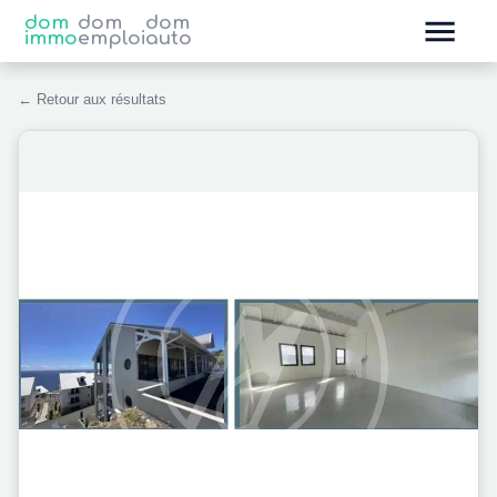
dom
dom
dom
immo
emploi
auto
← Retour aux résultats